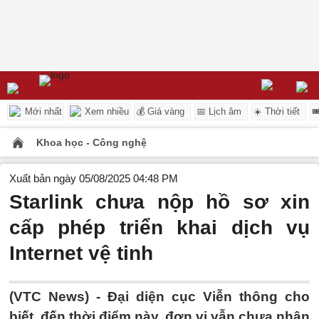
Mới nhất
Xem nhiều
💰 Giá vàng
📅 Lịch âm
☀️ Thời tiết

Khoa học - Công nghệ
Xuất bản ngày 05/08/2025 04:48 PM
Starlink chưa nộp hồ sơ xin
cấp phép triển khai dịch vụ
Internet vệ tinh
(VTC News) -
Đại diện cục Viễn thông cho
biết, đến thời điểm này, đơn vị vẫn chưa nhận