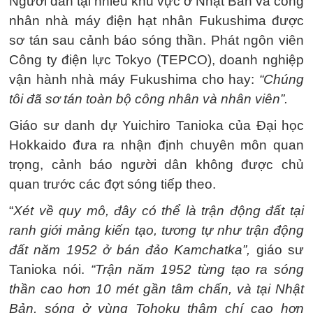
Người dân tại nhiều khu vực ở Nhật Bản và công
nhân nhà máy điện hạt nhân Fukushima được
sơ tán sau cảnh báo sóng thần. Phát ngôn viên
Công ty điện lực Tokyo (TEPCO), doanh nghiệp
vận hành nhà máy Fukushima cho hay:
“Chúng
tôi đã sơ tán toàn bộ công nhân và nhân viên”.
Giáo sư danh dự Yuichiro Tanioka của Đại học
Hokkaido đưa ra nhận định chuyên môn quan
trọng, cảnh báo người dân không được chủ
quan trước các đợt sóng tiếp theo.
“
Xét về quy mô, đây có thể là trận động đất tại
ranh giới mảng kiến tạo, tương tự như trận động
đất năm 1952 ở bán đảo Kamchatka”,
giáo sư
Tanioka nói.
“Trận năm 1952 từng tạo ra sóng
thần cao hơn 10 mét gần tâm chấn, và tại Nhật
Bản, sóng ở vùng Tohoku thậm chí cao hơn