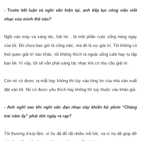
- Trước kết luận và nghi vấn hiện tại, anh tiếp tục công việc viết
nhạc của mình thế nào?
Ngồi vào máy và sáng tác, hát hò... là một phần cuộc sống hàng ngày
của tôi. Đó chưa bao giờ là công việc, mà đó là sự giải trí. Tôi không có
thói quen giải trí nào khác, tôi không thích ra ngoài uống cafe hay tụ tập
bạn bè. Vì vậy, tôi sẽ vẫn phải sáng tác nhạc khi có nhu cầu giải trí.
Còn nó có được ra mắt hay không thì tùy vào lòng tin của nhà sản xuất
đặt vào tôi. Nó có được yêu thích hay không thì tuỳ thuộc vào khán giả.
- Anh nghĩ sao khi nghi vấn đạo nhạc này khiến bộ phim “Chàng
trai năm ấy” phải dời ngày ra rạp?
Tôi thương ê-kíp lắm, vì họ đã đổ rất nhiều mồ hôi, và vì họ đã giúp đỡ