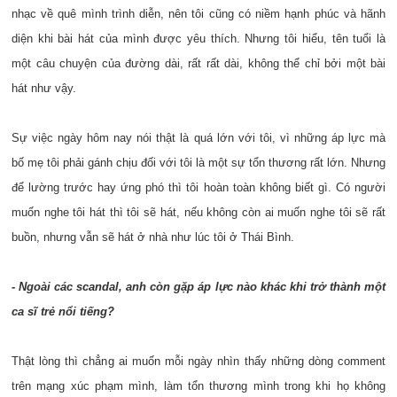
nhạc về quê mình trình diễn, nên tôi cũng có niềm hạnh phúc và hãnh
diện khi bài hát của mình được yêu thích. Nhưng tôi hiểu, tên tuổi là
một câu chuyện của đường dài, rất rất dài, không thể chỉ bởi một bài
hát như vậy.
Sự việc ngày hôm nay nói thật là quá lớn với tôi, vì những áp lực mà
bố mẹ tôi phải gánh chịu đối với tôi là một sự tổn thương rất lớn. Nhưng
để lường trước hay ứng phó thì tôi hoàn toàn không biết gì. Có người
muốn nghe tôi hát thì tôi sẽ hát, nếu không còn ai muốn nghe tôi sẽ rất
buồn, nhưng vẫn sẽ hát ở nhà như lúc tôi ở Thái Bình.
- Ngoài các scandal, anh còn gặp áp lực nào khác khi trở thành một
ca sĩ trẻ nổi tiếng?
Thật lòng thì chẳng ai muốn mỗi ngày nhìn thấy những dòng comment
trên mạng xúc phạm mình, làm tổn thương mình trong khi họ không