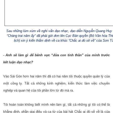
Sau những lùm xùm về nghi vấn đạo nhạc, đạo diễn Nguyễn Quang Huy
“Chàng trai năm ấy” đã phải gửi đơn lên Cục Bản quyền (Bộ Văn hóa Th
lịch) xin ý kiến thẩm định về ca khúc “Chắc ai đó sẽ về” của
Sơn Tù
- Anh sẽ làm gì để bênh vực “đứa con tinh thần” của mình trước
kết luận đạo nhạc?
Vào Sài Gòn hơn hai năm thì đã có hai năm tôi thuộc quyền quản lý của
một công ty. Tất cả những kinh nghiệm, kiến thức làm việc chuyên
nghiệp và quan hệ của tôi phần lớn từ đó mà ra.
Tôi hoàn toàn không biết mình nên làm gì, tất cả những gì tôi có thể là
khẳng định, phần giai điệu và ca từ của bài hát Chắc ai đó sẽ về là của