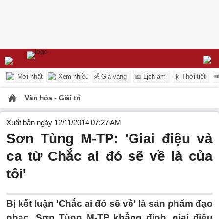
Mới nhất
Xem nhiều
💰 Giá vàng
📅 Lịch âm
☀️ Thời tiết

Văn hóa - Giải trí
Xuất bản ngày 12/11/2014 07:27 AM
Sơn Tùng M-TP: 'Giai điệu và
ca từ Chắc ai đó sẽ về là của
tôi'
Bị kết luận 'Chắc ai đó sẽ về' là sản phẩm đạo
nhạc, Sơn Tùng M-TP khẳng định, giai điệu