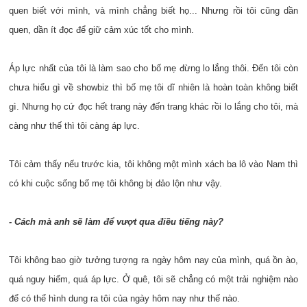
quen biết với mình, và mình chẳng biết họ... Nhưng rồi tôi cũng dần
quen, dần ít đọc để giữ cảm xúc tốt cho mình.
Áp lực nhất của tôi là làm sao cho bố mẹ đừng lo lắng thôi. Đến tôi còn
chưa hiểu gì về showbiz thì bố mẹ tôi dĩ nhiên là hoàn toàn không biết
gì. Nhưng họ cứ đọc hết trang này đến trang khác rồi lo lắng cho tôi, mà
càng như thế thì tôi càng áp lực.
Tôi cảm thấy nếu trước kia, tôi không một mình xách ba lô vào Nam thì
có khi cuộc sống bố mẹ tôi không bị đảo lộn như vậy.
- Cách mà anh sẽ làm để vượt qua điều tiếng này?
Tôi không bao giờ tưởng tượng ra ngày hôm nay của mình, quá ồn ào,
quá nguy hiểm, quá áp lực. Ở quê, tôi sẽ chẳng có một trải nghiệm nào
để có thể hình dung ra tôi của ngày hôm nay như thế nào.