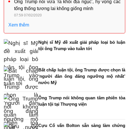
Ông Trump nói vừa 'ra khỏi địa ngục', hy vọng các
tổng thống tương lai không giống mình
07:59 07/02/2020
Xem thêm
Nghị sĩ Mỹ đề xuất giải pháp loại bỏ luận
tội ông Trump vào tuần tới
Bất chấp luận tội, ông Trump được chọn là
‘người đàn ông đáng ngưỡng mộ nhất’
nước Mỹ
Ông Trump nói không quan tâm phiên tòa
luận tội tại Thượng viện
Cựu Cố vấn Bolton sẵn sàng làm chứng