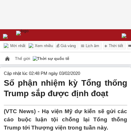
Mới nhất
Xem nhiều
💰 Giá vàng
📅 Lịch âm
☀️ Thời tiết

Thế giới
Thời sự quốc tế
Cập nhật lúc 02:48 PM ngày 03/02/2020
Số phận nhiệm kỳ Tổng thống
Trump sắp được định đoạt
(VTC News) -
Hạ viện Mỹ dự kiến sẽ gửi các
cáo buộc luận tội chống lại Tổng thống
Trump tới Thượng viện trong tuần này.