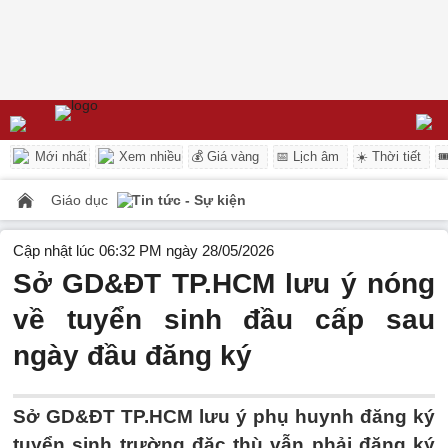
Mới nhất
Xem nhiều
💰 Giá vàng
📅 Lịch âm
☀️ Thời tiết

Giáo dục
Tin tức - Sự kiện
Cập nhật lúc 06:32 PM ngày 28/05/2026
Sở GD&ĐT TP.HCM lưu ý nóng
về tuyển sinh đầu cấp sau
ngày đầu đăng ký
Sở GD&ĐT TP.HCM lưu ý phụ huynh đăng ký
tuyển sinh trường đặc thù vẫn phải đăng ký