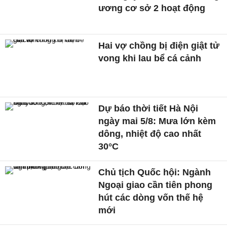
ương cơ sở 2 hoạt động
Hai vợ chồng bị điện giật tử
vong khi lau bể cá cảnh
Dự báo thời tiết Hà Nội
ngày mai 5/8: Mưa lớn kèm
dông, nhiệt độ cao nhất
30°C
Chủ tịch Quốc hội: Ngành
Ngoại giao cần tiên phong
hút các dòng vốn thế hệ
mới