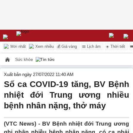
Mới nhất
Xem nhiều
💰 Giá vàng
📅 Lịch âm
☀️ Thời tiết

Sức khỏe
Tin tức
Xuất bản ngày 27/07/2022 11:40 AM
Số ca COVID-19 tăng, BV Bệnh
nhiệt đới Trung ương nhiều
bệnh nhân nặng, thở máy
(VTC News) -
BV Bệnh nhiệt đới Trung ương
ghi nhận nhiều bệnh nhân nặng, có ca phải