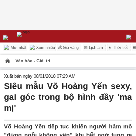
Mới nhất
Xem nhiều
💰 Giá vàng
📅 Lịch âm
☀️ Thời tiết

Văn hóa - Giải trí
Xuất bản ngày 08/01/2018 07:29 AM
Siêu mẫu Võ Hoàng Yến sexy,
gai góc trong bộ hình đầy 'ma
mị'
Võ Hoàng Yến tiếp tục khiến người hâm mộ
"đứng ngồi không yên" khi bất ngờ tung ra