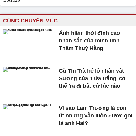
CÙNG CHUYÊN MỤC
Ảnh hiếm thời đỉnh cao
nhan sắc của minh tinh
Thẩm Thuý Hằng
Cù Thị Trà hé lộ nhân vật
Sương của 'Lửa trắng' có
thể 'ra đi bất cứ lúc nào'
Vì sao Lam Trường là con
út nhưng vẫn luôn được gọi
là anh Hai?