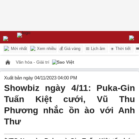
Mới nhất
Xem nhiều
💰 Giá vàng
📅 Lịch âm
☀️ Thời tiết

Văn hóa - Giải trí
Sao Việt
Xuất bản ngày 04/11/2023 04:00 PM
Showbiz ngày 4/11: Puka-Gin
Tuấn Kiệt cưới, Vũ Thu
Phương nhắc ồn ào với Anh
Thư