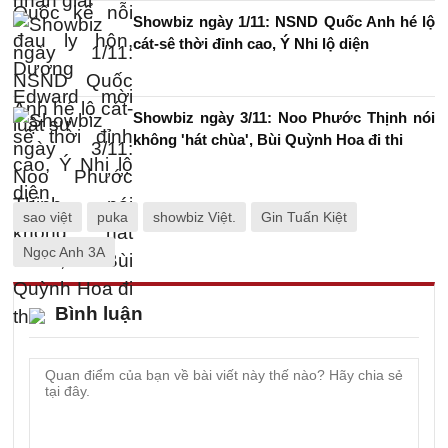
Showbiz ngày 1/11: NSND Quốc Anh hé lộ
cát-sê thời đỉnh cao, Ý Nhi lộ diện
Showbiz ngày 3/11: Noo Phước Thịnh nói
không 'hát chùa', Bùi Quỳnh Hoa đi thi
sao việt
puka
showbiz Việt.
Gin Tuấn Kiệt
Ngọc Anh 3A
Bình luận