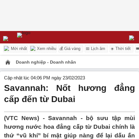
Mới nhất
Xem nhiều
💰 Giá vàng
📅 Lịch âm
☀️ Thời tiết

Doanh nghiệp - Doanh nhân
Cập nhật lúc 04:06 PM ngày 23/02/2023
Savannah: Nốt hương đẳng
cấp đến từ Dubai
(VTC News) -
Savannah - bộ sưu tập mùi
hương nước hoa đẳng cấp từ Dubai chính là
thứ “vũ khí” bí mật giúp nàng để lại dấu ấn