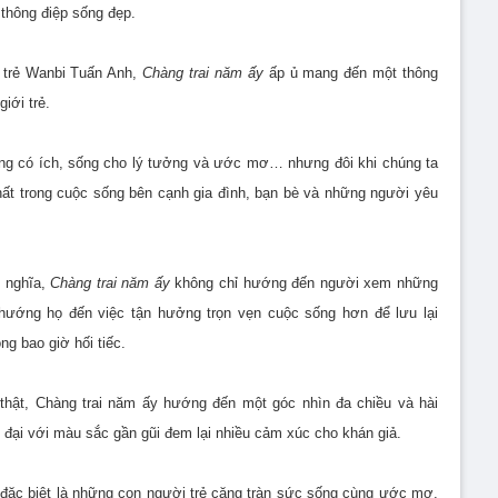
thông điệp sống đẹp.
 trẻ Wanbi Tuấn Anh,
Chàng trai năm ấy
ấp ủ mang đến một thông
iới trẻ.
sống có ích, sống cho lý tưởng và ước mơ… nhưng đôi khi chúng ta
hất trong cuộc sống bên cạnh gia đình, bạn bè và những người yêu
ý nghĩa,
Chàng trai năm ấy
không chỉ hướng đến người xem những
n hướng họ đến việc tận hưởng trọn vẹn cuộc sống hơn để lưu lại
g bao giờ hối tiếc.
hật, Chàng trai năm ấy hướng đến một góc nhìn đa chiều và hài
đại với màu sắc gần gũi đem lại nhiều cảm xúc cho khán giả.
 đặc biệt là những con người trẻ căng tràn sức sống cùng ước mơ,