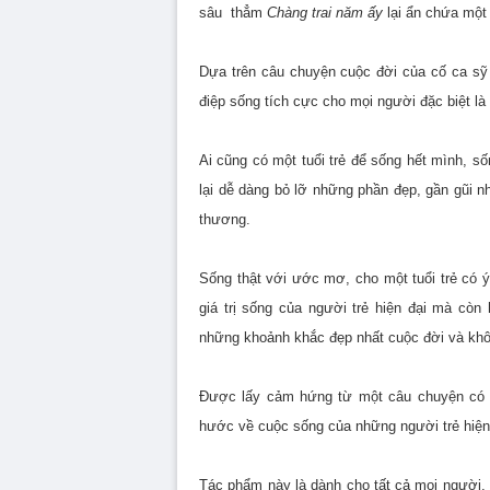
sâu thẳm
Chàng trai năm ấy
lại ẩn chứa một 
Dựa trên câu chuyện cuộc đời của cố ca sỹ
điệp sống tích cực cho mọi người đặc biệt là g
Ai cũng có một tuổi trẻ để sống hết mình, 
lại dễ dàng bỏ lỡ những phần đẹp, gần gũi n
thương.
Sống thật với ước mơ, cho một tuổi trẻ có 
giá trị sống của người trẻ hiện đại mà cò
những khoảnh khắc đẹp nhất cuộc đời và khôn
Được lấy cảm hứng từ một câu chuyện có t
hước về cuộc sống của những người trẻ hiện 
Tác phẩm này là dành cho tất cả mọi người,