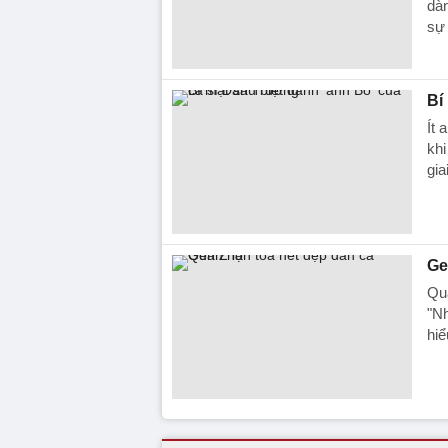
dàn
sự 
Bí
Ít 
khi
gia
Ge
Qua
"Nh
hiể