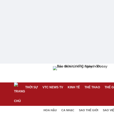
THỜI SỰ
VTC NEWS TV
KINH TẾ
THỂ THAO
THẾ G
HOA HẬU
CA NHẠC
SAO THẾ GIỚI
SAO VI