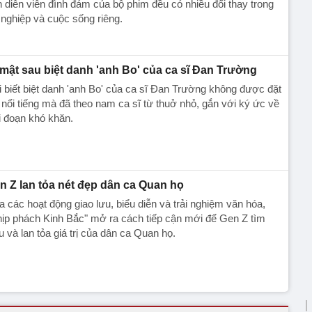
 diễn viên đình đám của bộ phim đều có nhiều đổi thay trong
nghiệp và cuộc sống riêng.
 mật sau biệt danh 'anh Bo' của ca sĩ Đan Trường
ai biết biệt danh 'anh Bo' của ca sĩ Đan Trường không được đặt
 nổi tiếng mà đã theo nam ca sĩ từ thuở nhỏ, gắn với ký ức về
i đoạn khó khăn.
n Z lan tỏa nét đẹp dân ca Quan họ
 các hoạt động giao lưu, biểu diễn và trải nghiệm văn hóa,
ịp phách Kinh Bắc" mở ra cách tiếp cận mới để Gen Z tìm
u và lan tỏa giá trị của dân ca Quan họ.