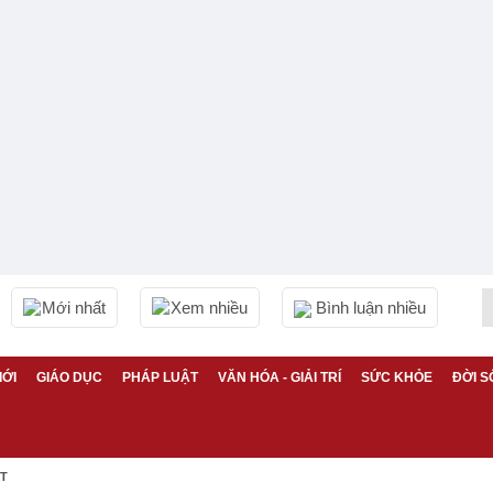
Mới nhất
Xem nhiều
Bình luận nhiều
IỚI
GIÁO DỤC
PHÁP LUẬT
VĂN HÓA - GIẢI TRÍ
SỨC KHỎE
ĐỜI S
ỆT