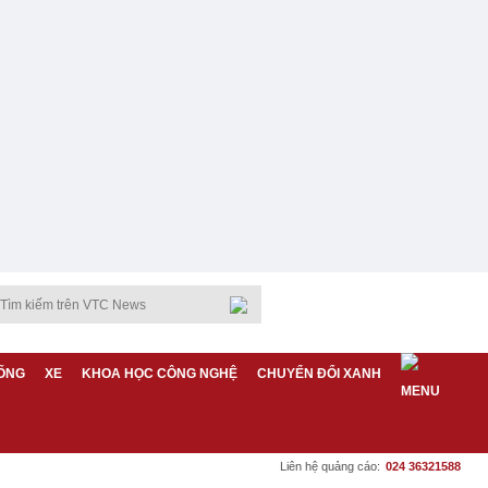
ỐNG
XE
KHOA HỌC CÔNG NGHỆ
CHUYỂN ĐỔI XANH
Liên hệ quảng cáo:
024 36321588