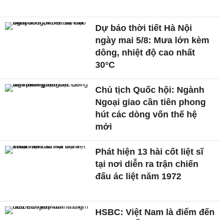
Dự báo thời tiết Hà Nội
ngày mai 5/8: Mưa lớn kèm
dông, nhiệt độ cao nhất
30°C
Chủ tịch Quốc hội: Ngành
Ngoại giao cần tiên phong
hút các dòng vốn thế hệ
mới
Phát hiện 13 hài cốt liệt sĩ
tại nơi diễn ra trận chiến
đấu ác liệt năm 1972
HSBC: Việt Nam là điểm đến