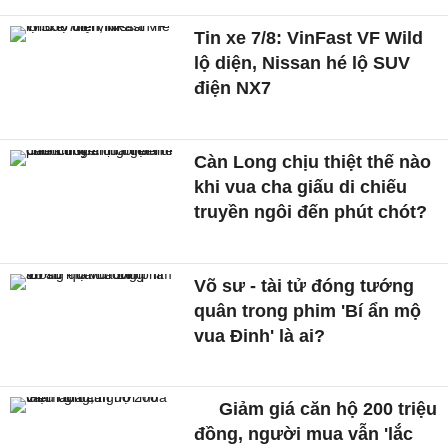
Tin xe 7/8: VinFast VF Wild
lộ diện, Nissan hé lộ SUV
điện NX7
Càn Long chịu thiệt thế nào
khi vua cha giấu di chiếu
truyền ngôi đến phút chót?
Võ sư - tài tử đóng tướng
quân trong phim 'Bí ẩn mộ
vua Đinh' là ai?
Giảm giá căn hộ 200 triệu
đồng, người mua vẫn 'lắc