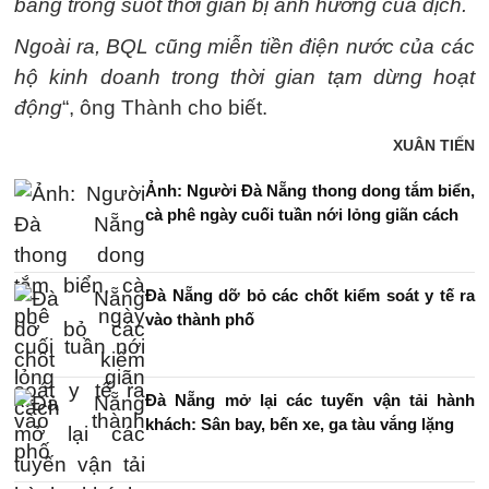
bằng trong suốt thời gian bị ảnh hưởng của dịch.
Ngoài ra, BQL cũng miễn tiền điện nước của các
hộ kinh doanh trong thời gian tạm dừng hoạt
động
“, ông Thành cho biết.
XUÂN TIẾN
Ảnh: Người Đà Nẵng thong dong tắm biển,
cà phê ngày cuối tuần nới lỏng giãn cách
Đà Nẵng dỡ bỏ các chốt kiểm soát y tế ra
vào thành phố
Đà Nẵng mở lại các tuyến vận tải hành
khách: Sân bay, bến xe, ga tàu vắng lặng