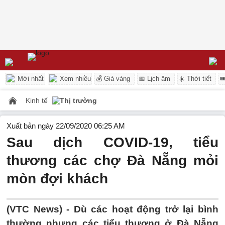
Mới nhất
Xem nhiều
💰 Giá vàng
📅 Lịch âm
☀️ Thời tiết

Kinh tế
Thị trường
Xuất bản ngày 22/09/2020 06:25 AM
Sau dịch COVID-19, tiểu
thương các chợ Đà Nẵng mỏi
mòn đợi khách
(VTC News) -
Dù các hoạt động trở lại bình
thường nhưng các tiểu thương ở Đà Nẵng