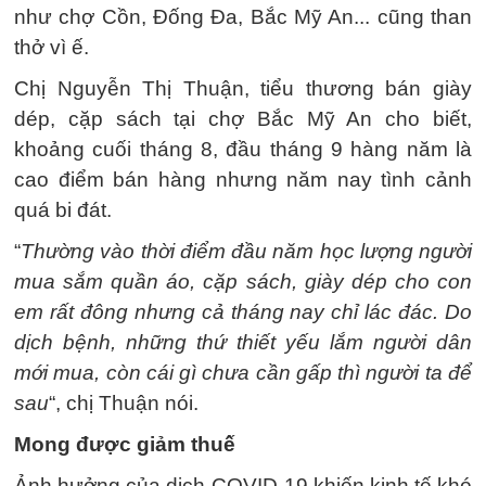
như chợ Cồn, Đống Đa, Bắc Mỹ An... cũng than
thở vì ế.
Chị Nguyễn Thị Thuận, tiểu thương bán giày
dép, cặp sách tại chợ Bắc Mỹ An cho biết,
khoảng cuối tháng 8, đầu tháng 9 hàng năm là
cao điểm bán hàng nhưng năm nay tình cảnh
quá bi đát.
“
Thường vào thời điểm đầu năm học lượng người
mua sắm quần áo, cặp sách, giày dép cho con
em rất đông nhưng cả tháng nay chỉ lác đác. Do
dịch bệnh, những thứ thiết yếu lắm người dân
mới mua, còn cái gì chưa cần gấp thì người ta để
sau
“, chị Thuận nói.
Mong được giảm thuế
Ảnh hưởng của dịch COVID-19 khiến kinh tế khó