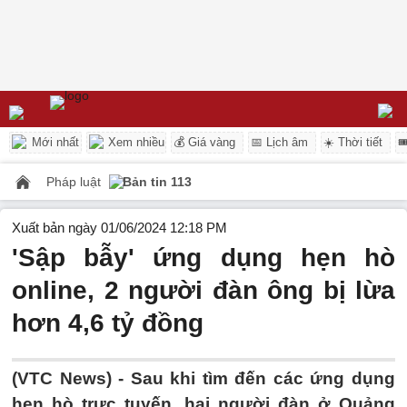
Mới nhất
Xem nhiều
💰 Giá vàng
📅 Lịch âm
☀️ Thời tiết

Pháp luật
Bản tin 113
Xuất bản ngày 01/06/2024 12:18 PM
'Sập bẫy' ứng dụng hẹn hò
online, 2 người đàn ông bị lừa
hơn 4,6 tỷ đồng
(VTC News) -
Sau khi tìm đến các ứng dụng
hẹn hò trực tuyến, hai người đàn ở Quảng