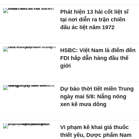
Phát hiện 13 hài cốt liệt sĩ
tại nơi diễn ra trận chiến
đấu ác liệt năm 1972
HSBC: Việt Nam là điểm đến
FDI hấp dẫn hàng đầu thế
giới
Dự báo thời tiết miền Trung
ngày mai 5/8: Nắng nóng
xen kẽ mưa dông
Vi phạm kê khai giá thuốc
thiết yếu, Dược phẩm Nam