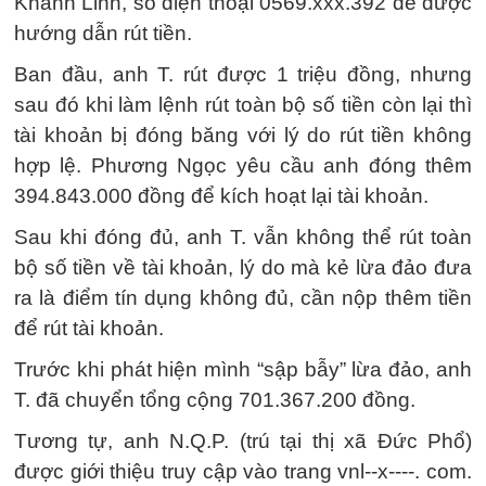
Khánh Linh, số điện thoại 0569.xxx.392 để được
hướng dẫn rút tiền.
Ban đầu, anh T. rút được 1 triệu đồng, nhưng
sau đó khi làm lệnh rút toàn bộ số tiền còn lại thì
tài khoản bị đóng băng với lý do rút tiền không
hợp lệ. Phương Ngọc yêu cầu anh đóng thêm
394.843.000 đồng để kích hoạt lại tài khoản.
Sau khi đóng đủ, anh T. vẫn không thể rút toàn
bộ số tiền về tài khoản, lý do mà kẻ lừa đảo đưa
ra là điểm tín dụng không đủ, cần nộp thêm tiền
để rút tài khoản.
Trước khi phát hiện mình “sập bẫy” lừa đảo, anh
T. đã chuyển tổng cộng 701.367.200 đồng.
Tương tự, anh N.Q.P. (trú tại thị xã Đức Phổ)
được giới thiệu truy cập vào trang vnl--x----. com.