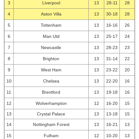
3
Liverpool
13
28-11
28
4
Aston Villa
13
30-18
28
5
Tottenham
13
16-16
26
6
Man Utd
13
25-17
24
7
Newcastle
13
28-23
23
8
Brighton
13
31-14
22
9
West Ham
13
23-22
20
10
Chelsea
13
22-20
16
11
Brentford
13
19-18
16
12
Wolverhampton
12
16-20
15
13
Crystal Palace
13
13-18
15
14
Nottingham Forest
13
16-21
13
15
Fulham
12
10-20
13