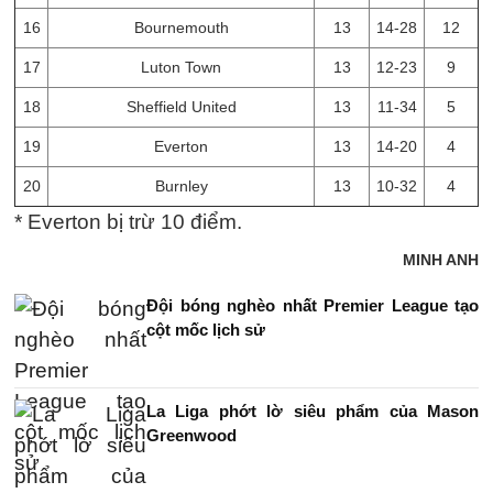
16
Bournemouth
13
14-28
12
17
Luton Town
13
12-23
9
18
Sheffield United
13
11-34
5
19
Everton
13
14-20
4
20
Burnley
13
10-32
4
* Everton bị trừ 10 điểm.
MINH ANH
Đội bóng nghèo nhất Premier League tạo
cột mốc lịch sử
La Liga phớt lờ siêu phẩm của Mason
Greenwood