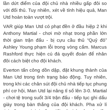
lần dứt điểm của đội chủ nhà nhiều gấp đôi so
với đối thủ. Tuy nhiên, xét về tính hiệu quả, Man
Utd hoàn toàn vượt trội.
VAR giúp Man Utd có phạt đền ở đầu hiệp 2 khi
Anthony Martial - chơi mờ nhạt trong phần lớn
thời gian trận đấu - bị cựu cầu thủ “Quỷ đỏ”
Ashley Young phạm lỗi trong vòng cấm. Marcus
Rashford thực hiện cú đá quyết đoán để nhân
đôi cách biệt cho đội khách.
Everton tấn công dồn dập, đặt khung thành của
Man Utd trong tình trạng báo động. Tuy nhiên,
trong khi các chân sút đội chủ nhà tiếp tục phung
phí cơ hội, Man Utd lại nâng tỉ số lên 3-0. Martial
- chơi tệ trong suốt 3/4 trận đấu - tiếp tục ghi dấu
giày trong bàn thắng của đội khách. Pha xử lí