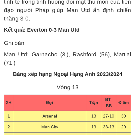
tinh tế trong tình huống đối mặt thủ môn của tiền
đạo người Pháp giúp Man Utd ấn định chiến
thắng 3-0.
Kết quả: Everton 0-3 Man Utd
Ghi bàn
Man Utd: Garnacho (3‘), Rashford (56), Martial
(71’)
Bảng xếp hạng Ngoại Hạng Anh 2023/2024
Vòng 13
BT-
XH
Đội
Trận
Điểm
BB
1
Arsenal
13
27-10
30
2
Man City
13
33-13
29