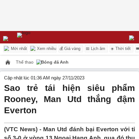
Mới nhất
Xem nhiều
💰 Giá vàng
📅 Lịch âm
☀️ Thời tiết

Thể thao
Bóng đá Anh
Cập nhật lúc 01:36 AM ngày 27/11/2023
Sao trẻ tái hiện siêu phẩm
Rooney, Man Utd thắng đậm
Everton
(VTC News) -
Man Utd đánh bại Everton với tỉ
số 3-0 ở vòng 13 Ngoại Hạng Anh, qua đó thu