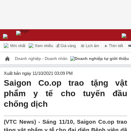
Mới nhất
Xem nhiều
💰 Giá vàng
📅 Lịch âm
☀️ Thời tiết

Doanh nghiệp - Doanh nhân
Doanh nghiệp tự giới thiệu
Xuất bản ngày 11/10/2021 03:09 PM
Saigon Co.op trao tặng vật
phẩm y tế cho tuyến đầu
chống dịch
(VTC News) -
Sáng 11/10, Saigon Co.op trao
tặng vật phẩm y tế cho đại diện Bệnh viện dã