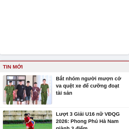
TIN MỚI
Bắt nhóm người mượn cớ
va quệt xe để cưỡng đoạt
tài sản
Lượt 3 Giải U16 nữ VĐQG
2026: Phong Phú Hà Nam
giành 3 điểm