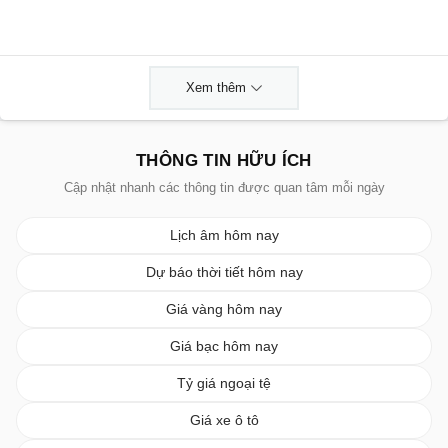
Xem thêm
THÔNG TIN HỮU ÍCH
Cập nhật nhanh các thông tin được quan tâm mỗi ngày
Lịch âm hôm nay
Dự báo thời tiết hôm nay
Giá vàng hôm nay
Giá bạc hôm nay
Tỷ giá ngoại tệ
Giá xe ô tô