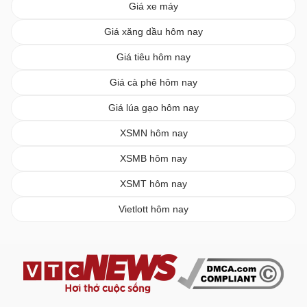
Giá xe máy
Giá xăng dầu hôm nay
Giá tiêu hôm nay
Giá cà phê hôm nay
Giá lúa gạo hôm nay
XSMN hôm nay
XSMB hôm nay
XSMT hôm nay
Vietlott hôm nay