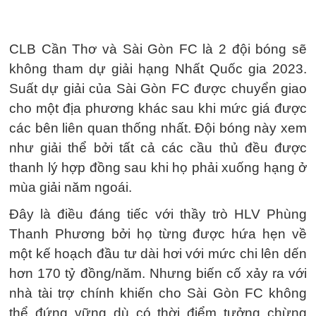
CLB Cần Thơ và Sài Gòn FC là 2 đội bóng sẽ
không tham dự giải hạng Nhất Quốc gia 2023.
Suất dự giải của Sài Gòn FC được chuyển giao
cho một địa phương khác sau khi mức giá được
các bên liên quan thống nhất. Đội bóng này xem
như giải thể bởi tất cả các cầu thủ đều được
thanh lý hợp đồng sau khi họ phải xuống hạng ở
mùa giải năm ngoái.
Đây là điều đáng tiếc với thầy trò HLV Phùng
Thanh Phương bởi họ từng được hứa hẹn về
một kế hoạch đầu tư dài hơi với mức chi lên dến
hơn 170 tỷ đồng/năm. Nhưng biến cố xảy ra với
nhà tài trợ chính khiến cho Sài Gòn FC không
thể đứng vững dù có thời điểm tưởng chừng