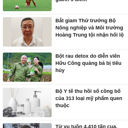
Bắt giam Thứ trưởng Bộ
Nông nghiệp và Môi trường
Hoàng Trung tội nhận hối lộ
Bột rau detox do diễn viên
Hữu Công quảng bá bị tiêu
hủy
Bộ Y tế thu hồi số công bố
của 313 loại mỹ phẩm quen
thuộc
Từ vụ tuồn 4.410 tấn cua,