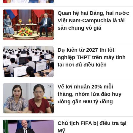
Quan hệ hai Đảng, hai nước
Việt Nam-Campuchia là tài
sản chung vô giá ​
Dự kiến từ 2027 thi tốt
nghiệp THPT trên máy tính
tại nơi đủ điều kiện
Vẽ lợi nhuận 20% mỗi
tháng, nhóm lừa đảo huy
động gần 600 tỷ đồng
Chủ tịch FIFA bị điều tra tại
Mỹ