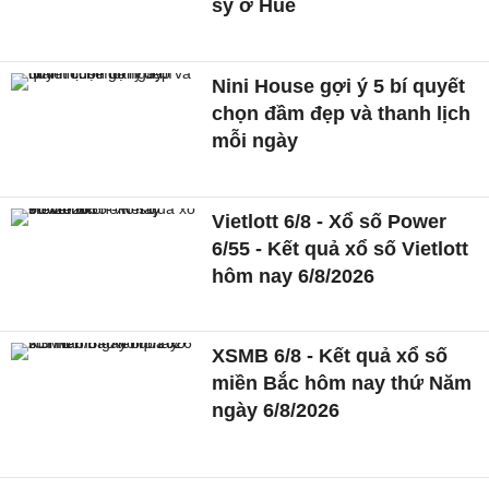
sỹ ở Huế
Nini House gợi ý 5 bí quyết
chọn đầm đẹp và thanh lịch
mỗi ngày
Vietlott 6/8 - Xổ số Power
6/55 - Kết quả xổ số Vietlott
hôm nay 6/8/2026
XSMB 6/8 - Kết quả xổ số
miền Bắc hôm nay thứ Năm
ngày 6/8/2026