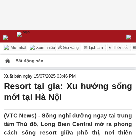
Mới nhất
Xem nhiều
💰 Giá vàng
📅 Lịch âm
☀️ Thời tiết

Bất động sản
Xuất bản ngày 15/07/2025 03:46 PM
Resort tại gia: Xu hướng sống
mới tại Hà Nội
(VTC News) -
Sống nghỉ dưỡng ngay tại trung
tâm Thủ đô, Long Bien Central mở ra phong
cách sống resort giữa phố thị, nơi thiên