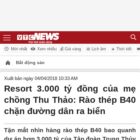
Mới nhất
Xem nhiều
💰 Giá vàng
📅 Lịch âm
☀️ Thời tiết

Bất động sản
Xuất bản ngày 04/04/2018 10:33 AM
Resort 3.000 tỷ đồng của mẹ
chồng Thu Thảo: Rào thép B40
chặn đường dân ra biển
Tận mắt nhìn hàng rào thép B40 bao quanh
dự án hơn 3.000 tỷ của Tập đoàn Trung Thủy