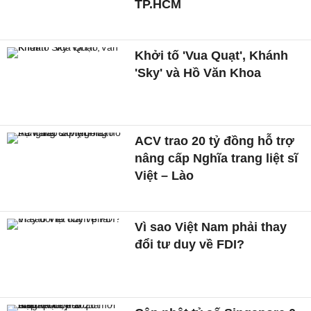
TP.HCM
Khởi tố 'Vua Quạt', Khánh
'Sky' và Hồ Văn Khoa
ACV trao 20 tỷ đồng hỗ trợ
nâng cấp Nghĩa trang liệt sĩ
Việt – Lào
Vì sao Việt Nam phải thay
đổi tư duy về FDI?