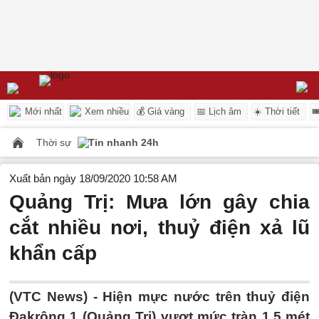
Mới nhất
Xem nhiều
💰 Giá vàng
📅 Lịch âm
☀️ Thời tiết

Thời sự
Tin nhanh 24h
Xuất bản ngày 18/09/2020 10:58 AM
Quảng Trị: Mưa lớn gây chia
cắt nhiều nơi, thuỷ điện xả lũ
khẩn cấp
(VTC News) -
Hiện mực nước trên thuỷ điện
Đakrông 1 (Quảng Trị) vượt mức tràn 1,5 mét