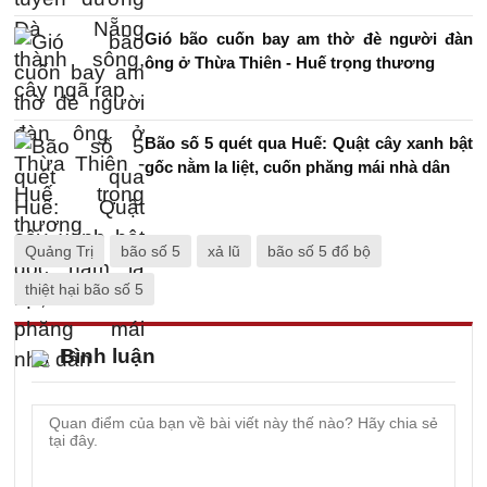
Gió bão cuốn bay am thờ đè người đàn
ông ở Thừa Thiên - Huế trọng thương
Bão số 5 quét qua Huế: Quật cây xanh bật
gốc nằm la liệt, cuốn phăng mái nhà dân
Quảng Trị
bão số 5
xả lũ
bão số 5 đổ bộ
thiệt hại bão số 5
Bình luận