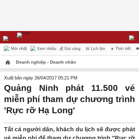
Mới nhất
Xem nhiều
💰 Giá vàng
📅 Lịch âm
☀️ Thời tiết

Doanh nghiệp - Doanh nhân
Xuất bản ngày 26/04/2017 05:21 PM
Quảng Ninh phát 11.500 vé
miễn phí tham dự chương trình
'Rực rỡ Hạ Long'
Tất cả người dân, khách du lịch sẽ được phát
vé miễn phí để tham dự chương trình "Rực rỡ