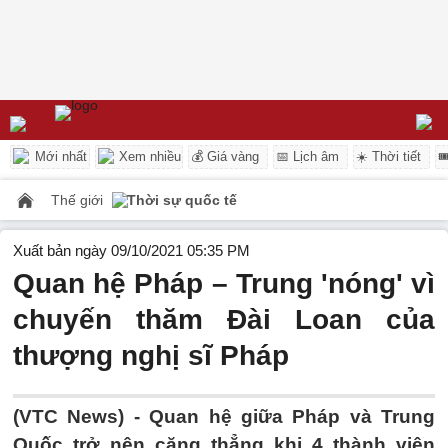
Mới nhất
Xem nhiều
💰 Giá vàng
📅 Lịch âm
☀️ Thời tiết

Thế giới
Thời sự quốc tế
Xuất bản ngày 09/10/2021 05:35 PM
Quan hệ Pháp – Trung 'nóng' vì
chuyến thăm Đài Loan của
thượng nghị sĩ Pháp
(VTC News) -
Quan hệ giữa Pháp và Trung
Quốc trở nên căng thẳng khi 4 thành viên