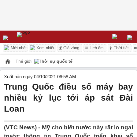
Mới nhất
Xem nhiều
💰 Giá vàng
📅 Lịch âm
☀️ Thời tiết

Thế giới
Thời sự quốc tế
Xuất bản ngày 04/10/2021 06:58 AM
Trung Quốc điều số máy bay
nhiều kỷ lục tới áp sát Đài
Loan
(VTC News) -
Mỹ cho biết nước này rất lo ngại
trước thông tin Trung Quốc triển khai số