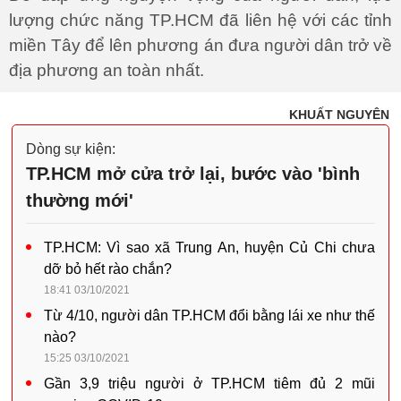
TP.HCM: Vì sao xã Trung An, huyện Củ Chi chưa
dỡ bỏ hết rào chắn?
18:41 03/10/2021
Từ 4/10, người dân TP.HCM đổi bằng lái xe như thế
nào?
15:25 03/10/2021
Gần 3,9 triệu người ở TP.HCM tiêm đủ 2 mũi
vaccine COVID-19
09:45 03/10/2021
Xem thêm
Video: Dòng người từ TP.HCM đổ về quê
trong đêm 30/9
Ảnh: Người dân vạ vật ở chốt cửa ngõ