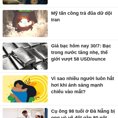
giới vượt 58 USD/ounce
Vì sao nhiều người luôn hắt
hơi khi ánh sáng mạnh
chiếu vào mắt?
Cụ ông 98 tuổi ở Đà Nẵng bị
ong vò vẽ đốt gần 80 nốt
5 cách khử mùi tanh cá
nhanh chóng
Chủ tịch Quốc hội: Không