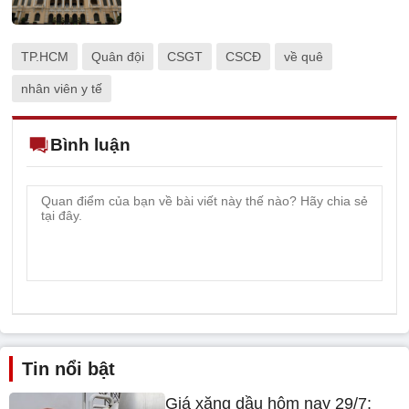
Tin nổi bật
Giá xăng dầu hôm nay 29/7:
Tăng giảm trái chiều
Dự báo thời tiết miền Nam hôm
nay 29/7: Mưa lớn diện rộng,
nguy cơ ngập úng