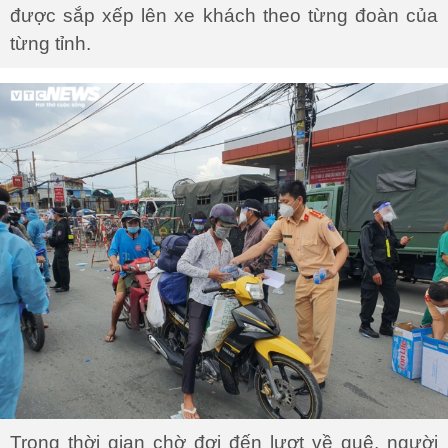
Trong thời gian chờ đợi đến lượt về quê, người
dân được CSCĐ, CSGT hướng dẫn kĩ càng để
tránh gây ùn tắc giao thông.