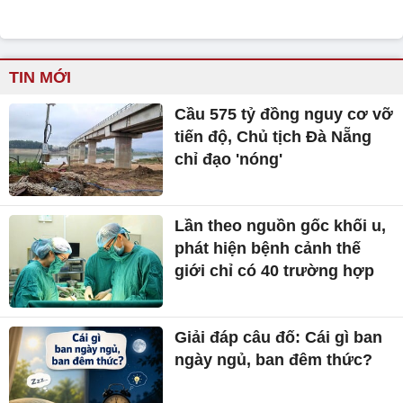
Lần theo nguồn gốc khối u,
phát hiện bệnh cảnh thế
giới chỉ có 40 trường hợp
Giải đáp câu đố: Cái gì ban
ngày ngủ, ban đêm thức?
Mỹ tấn công trả đũa dữ dội
Iran
Giá bạc hôm nay 30/7: Bạc
trong nước tăng nhẹ, thế