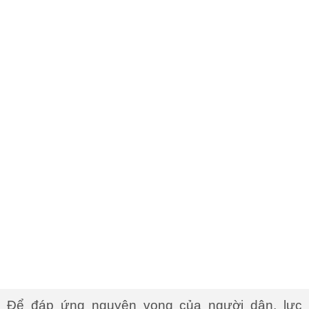
Để đáp ứng nguyện vọng của người dân, lực
lượng chức năng TP.HCM đã liên hệ với các tỉnh
miền Tây để lên phương án đưa người dân trở về
địa phương an toàn nhất.
KHUẤT NGUYÊN
Dòng sự kiện:
TP.HCM mở cửa trở lại, bước vào 'bình
thường mới'