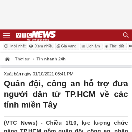
Mới nhất
Xem nhiều
💰 Giá vàng
📅 Lịch âm
☀️ Thời tiết

Thời sự
Tin nhanh 24h
Xuất bản ngày 01/10/2021 05:41 PM
Quân đội, công an hỗ trợ đưa
người dân từ TP.HCM về các
tỉnh miền Tây
(VTC News) -
Chiều 1/10, lực lượng chức
năng TP.HCM gồm quân đội, công an, nhân