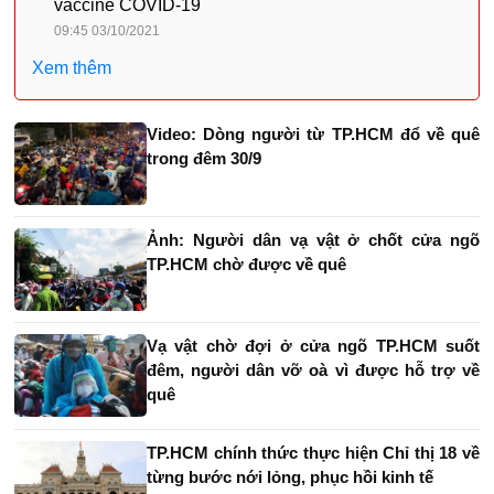
TP.HCM chờ được về quê
Vạ vật chờ đợi ở cửa ngõ TP.HCM suốt
đêm, người dân vỡ oà vì được hỗ trợ về
quê
TP.HCM chính thức thực hiện Chỉ thị 18 về
từng bước nới lỏng, phục hồi kinh tế
TP.HCM
Quân đội
CSGT
CSCĐ
về quê
nhân viên y tế
Bình luận