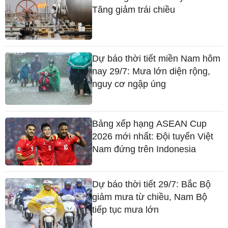
Bảng xếp hạng ASEAN Cup
2026 mới nhất: Đội tuyển Việt
Nam đứng trên Indonesia
Dự báo thời tiết 29/7: Bắc Bộ
giảm mưa từ chiều, Nam Bộ
tiếp tục mưa lớn
CÙNG CHUYÊN MỤC
Cầu 575 tỷ đồng nguy cơ vỡ
tiến độ, Chủ tịch Đà Nẵng
chỉ đạo 'nóng'