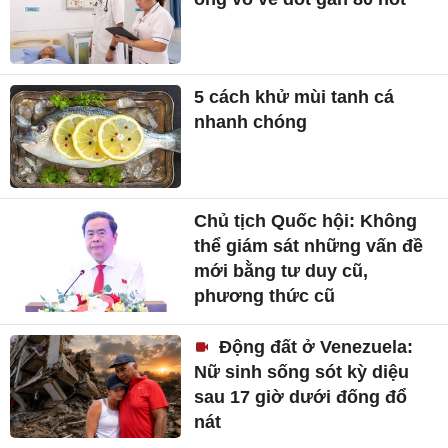
thể giám sát những vấn đề
mới bằng tư duy cũ,
phương thức cũ
Động đất ở Venezuela:
Nữ sinh sống sót kỳ diệu
sau 17 giờ dưới đống đổ
nát
Các 'ông lớn' ngành xây
dựng làm ăn ra sao?
Chợ Bến Thành ở TP.HCM
còn có những tên gọi nào?