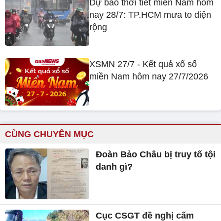
Dự báo thời tiết miền Nam hôm
nay 28/7: TP.HCM mưa to diện
rộng
XSMN 27/7 - Kết quả xổ số
miền Nam hôm nay 27/7/2026
CÙNG CHUYÊN MỤC
Đoàn Bảo Châu bị truy tố tội
danh gì?
Cục CSGT đề nghị cấm