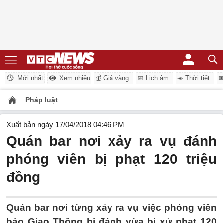
Mới nhất
Xem nhiều
💰 Giá vàng
📅 Lịch âm
☀️ Thời tiết

Pháp luật
Xuất bản ngày 17/04/2018 04:46 PM
Quán bar nơi xảy ra vụ đánh
phóng viên bị phạt 120 triệu
đồng
Quán bar nơi từng xảy ra vụ việc phóng viên
báo Giao Thông bị đánh vừa bị xử phạt 120