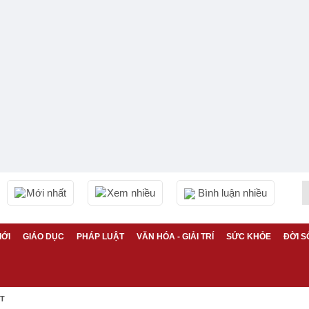
Mới nhất
Xem nhiều
Bình luận nhiều
IỚI
GIÁO DỤC
PHÁP LUẬT
VĂN HÓA - GIẢI TRÍ
SỨC KHỎE
ĐỜI S
ỆT