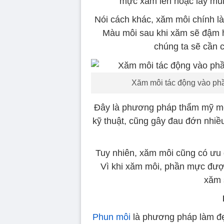
mực xăm lên hoặc lấy mũi
Nói cách khác, xăm môi chính l
Màu môi sau khi xăm sẽ đậm h
chúng ta sẽ cần 
Xăm môi tác động vào phầ
Đây là phương pháp thẩm mỹ mô
kỹ thuật, cũng gây đau đớn nhiề
Tuy nhiên, xăm môi cũng có ưu 
Vì khi xăm môi, phần mực được
xăm 
Phun môi
là phương pháp làm đẹp