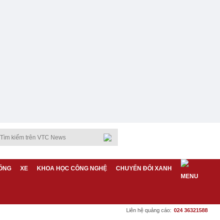
ỐNG
XE
KHOA HỌC CÔNG NGHỆ
CHUYỂN ĐỔI XANH
Liên hệ quảng cáo:
024 36321588