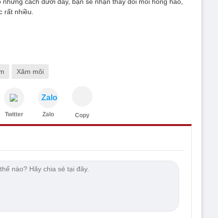
 những cách dưới đây, bạn sẽ nhận thấy đôi môi hồng hào,
 rất nhiều.
ăm
Xăm môi
Zalo
Twitter
Zalo
Copy