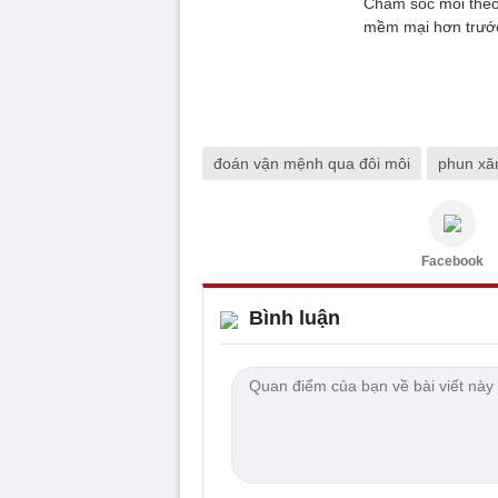
Chăm sóc môi theo
mềm mại hơn trước
đoán vận mệnh qua đôi môi
phun x
Facebook
Bình luận