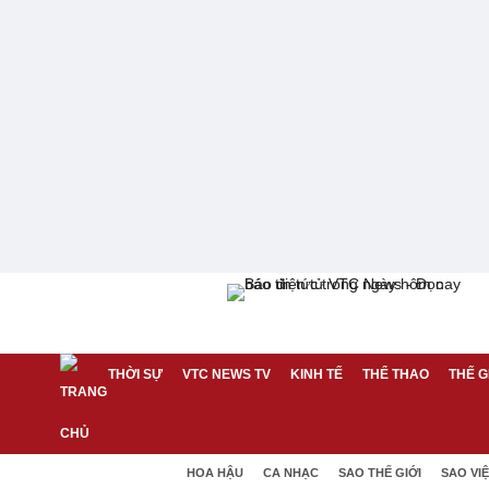
THỜI SỰ
VTC NEWS TV
KINH TẾ
THỂ THAO
THẾ G
HOA HẬU
CA NHẠC
SAO THẾ GIỚI
SAO VI