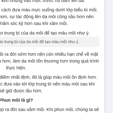
 kim nhúng vào mực trước rồi đâm lên da.
à cách đưa màu mực xuống dưới lớp biểu bì môi.
ơn, sự tác động lên da môi cũng sâu hơn nên
chăm sóc kỹ hơn sau khi xăm môi.
n trung bì của da môi để tạo màu môi như ý.
i ra đời sớm hơn nên còn nhiều hạn chế về mặt
u hơn, làm da môi tổn thương hơn trong quá trình
thực hiện.
điểm nhất định, đó là giúp màu môi ổn định hơn.
 đưa vào tới lớp trung bì nên màu môi sau khi
sẽ giữ được lâu hơn.
Phun môi là gì?
 ra đời sau xăm môi. Khi phun môi, chúng ta sẽ