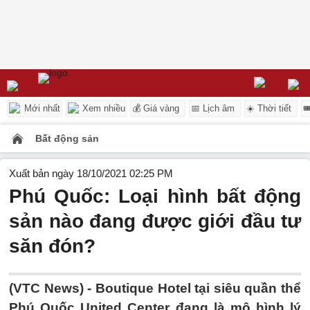
Mới nhất
Xem nhiều
💰 Giá vàng
📅 Lịch âm
☀️ Thời tiết

Bất động sản
Xuất bản ngày 18/10/2021 02:25 PM
Phú Quốc: Loại hình bất động
sản nào đang được giới đầu tư
săn đón?
(VTC News) -
Boutique Hotel tại siêu quần thể
Phú Quốc United Center đang là mô hình lý