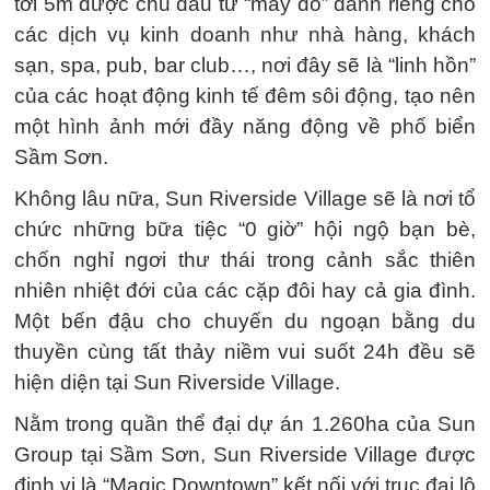
tới 5m được chủ đầu tư “may đo” dành riêng cho
các dịch vụ kinh doanh như nhà hàng, khách
sạn, spa, pub, bar club…, nơi đây sẽ là “linh hồn”
của các hoạt động kinh tế đêm sôi động, tạo nên
một hình ảnh mới đầy năng động về phố biển
Sầm Sơn.
Không lâu nữa, Sun Riverside Village sẽ là nơi tổ
chức những bữa tiệc “0 giờ” hội ngộ bạn bè,
chốn nghỉ ngơi thư thái trong cảnh sắc thiên
nhiên nhiệt đới của các cặp đôi hay cả gia đình.
Một bến đậu cho chuyến du ngoạn bằng du
thuyền cùng tất thảy niềm vui suốt 24h đều sẽ
hiện diện tại Sun Riverside Village.
Nằm trong quần thể đại dự án 1.260ha của Sun
Group tại Sầm Sơn, Sun Riverside Village được
định vị là “Magic Downtown” kết nối với trục đại lộ