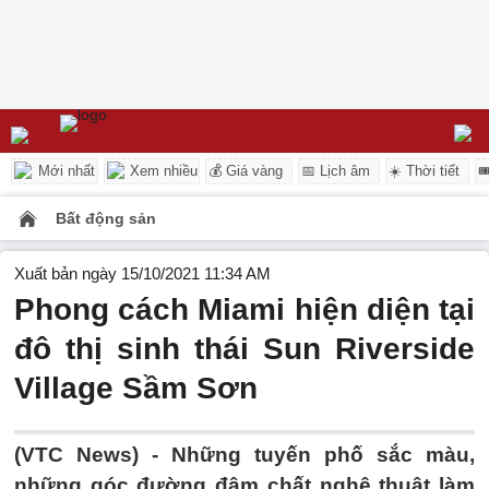
Mới nhất
Xem nhiều
💰 Giá vàng
📅 Lịch âm
☀️ Thời tiết

Bất động sản
Xuất bản ngày 15/10/2021 11:34 AM
Phong cách Miami hiện diện tại
đô thị sinh thái Sun Riverside
Village Sầm Sơn
(VTC News) -
Những tuyến phố sắc màu,
những góc đường đậm chất nghệ thuật làm