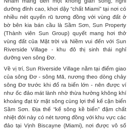
Nhằm mang đến một không gian sống, nghỉ
dưỡng đỉnh cao, khơi dậy “chất Miami” tại nơi có
nhiều nét quyến rũ tương đồng với vùng đất ở
bờ bên kia bán cầu là Sầm Sơn, Sun Property
(Thành viên Sun Group) quyết mang hơi thở
vùng đất của Mặt trời và Niềm vui đến với Sun
Riverside Village - khu đô thị sinh thái nghỉ
dưỡng ven sông Đơ.
Về vị trí, Sun Riverside Village nằm tại điểm giao
của sông Đơ - sông Mã, nương theo dòng chảy
sông Đơ trước khi đổ ra biển lớn - nên được ví
như ốc đảo mát lành nhờ thừa hưởng không khí
khoáng đạt từ mặt sông cùng lợi thế kế cận biển
Sầm Sơn. Địa thế “kế sông kề biển” đậm chất
nhiệt đới này có nét tương đồng với khu vực các
đảo tại Vịnh Biscayne (Miami), nơi được vô số