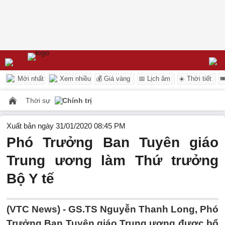
Mới nhất
Xem nhiều
💰 Giá vàng
📅 Lịch âm
☀️ Thời tiết

Thời sự
Chính trị
Xuất bản ngày 31/01/2020 08:45 PM
Phó Trưởng Ban Tuyên giáo
Trung ương làm Thứ trưởng
Bộ Y tế
(VTC News) -
GS.TS Nguyễn Thanh Long, Phó
Trưởng Ban Tuyên giáo Trung ương được bổ