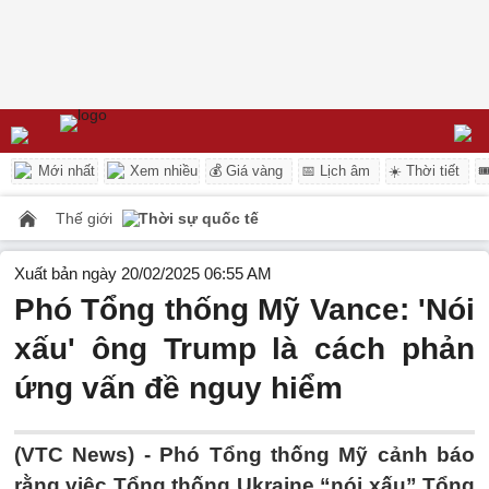
Mới nhất
Xem nhiều
💰 Giá vàng
📅 Lịch âm
☀️ Thời tiết

Thế giới
Thời sự quốc tế
Xuất bản ngày 20/02/2025 06:55 AM
Phó Tổng thống Mỹ Vance: 'Nói
xấu' ông Trump là cách phản
ứng vấn đề nguy hiểm
(VTC News) -
Phó Tổng thống Mỹ cảnh báo
rằng việc Tổng thống Ukraine “nói xấu” Tổng