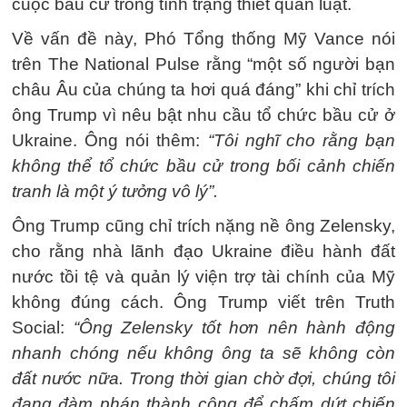
cuộc bầu cử trong tình trạng thiết quân luật.
Về vấn đề này, Phó Tổng thống Mỹ Vance nói
trên The National Pulse rằng “một số người bạn
châu Âu của chúng ta hơi quá đáng” khi chỉ trích
ông Trump vì nêu bật nhu cầu tổ chức bầu cử ở
Ukraine. Ông nói thêm:
“Tôi nghĩ cho rằng bạn
không thể tổ chức bầu cử trong bối cảnh chiến
tranh là một ý tưởng vô lý”.
Ông Trump cũng chỉ trích nặng nề ông Zelensky,
cho rằng nhà lãnh đạo Ukraine điều hành đất
nước tồi tệ và quản lý viện trợ tài chính của Mỹ
không đúng cách. Ông Trump viết trên Truth
Social:
“Ông Zelensky tốt hơn nên hành động
nhanh chóng nếu không ông ta sẽ không còn
đất nước nữa. Trong thời gian chờ đợi, chúng tôi
đang đàm phán thành công để chấm dứt chiến