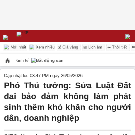
Mới nhất
Xem nhiều
💰 Giá vàng
📅 Lịch âm
☀️ Thời tiết

Kinh tế
Bất động sản
Cập nhật lúc 03:47 PM ngày 26/05/2026
Phó Thủ tướng: Sửa Luật Đất
đai bảo đảm không làm phát
sinh thêm khó khăn cho người
dân, doanh nghiệp