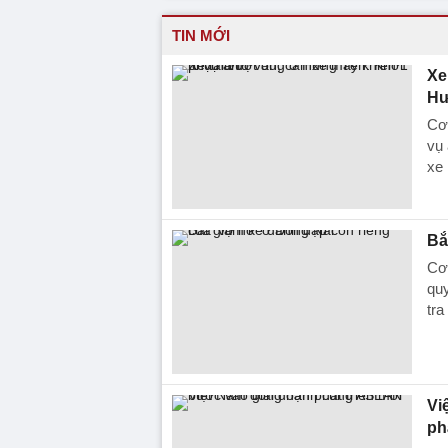
TIN MỚI
Xe
Hư
Cơ
vụ 
xe 
Bắ
Cơ 
quy
tra
Vi
ph