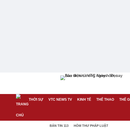
THỜI SỰ
VTC NEWS TV
KINH TẾ
THỂ THAO
THẾ G
BẢN TIN 113
HÒM THƯ PHÁP LUẬT