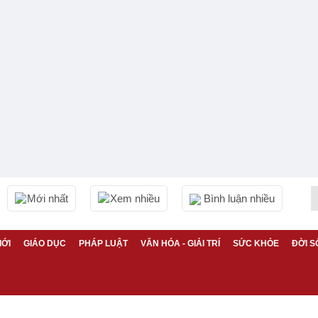
Mới nhất
Xem nhiều
Bình luận nhiều
IỚI
GIÁO DỤC
PHÁP LUẬT
VĂN HÓA - GIẢI TRÍ
SỨC KHỎE
ĐỜI S