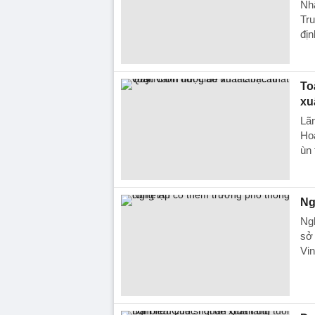
Nh
Tru
địn
To
xu
Lãn
Ho
ùn
Ng
Ng
sở
Vin