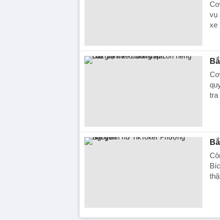
Cơ
vụ 
xe 
Bắ
Cơ 
quy
tra
Bắ
Côn
Bíc
thậ