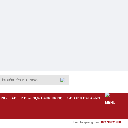
ỐNG
XE
KHOA HỌC CÔNG NGHỆ
CHUYỂN ĐỔI XANH
Liên hệ quảng cáo:
024 36321588