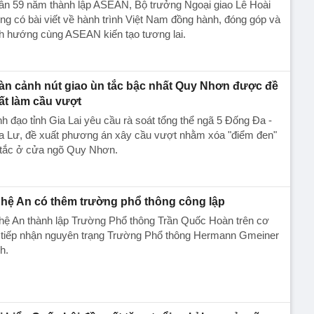
ân 59 năm thành lập ASEAN, Bộ trưởng Ngoại giao Lê Hoài
ng có bài viết về hành trình Việt Nam đồng hành, đóng góp và
h hướng cùng ASEAN kiến tạo tương lai.
àn cảnh nút giao ùn tắc bậc nhất Quy Nhơn được đề
ất làm cầu vượt
h đạo tỉnh Gia Lai yêu cầu rà soát tổng thể ngã 5 Đống Đa -
a Lư, đề xuất phương án xây cầu vượt nhằm xóa "điểm đen"
 tắc ở cửa ngõ Quy Nhơn.
hệ An có thêm trường phổ thông công lập
hệ An thành lập Trường Phổ thông Trần Quốc Hoàn trên cơ
 tiếp nhận nguyên trạng Trường Phổ thông Hermann Gmeiner
h.