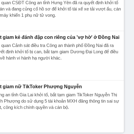
 quan CSĐT Công an tỉnh Hưng Yên đã ra quyết định khởi tố
án và đang củng cố hồ sơ để khởi tố tài xế xe tải vượt ẩu, cán
máy khiến 1 phụ nữ tử vong.
t giam kẻ đánh đập con riêng của 'vợ hờ' ở Đồng Nai
quan Cảnh sát điều tra Công an thành phố Đồng Nai đã ra
ết định khởi tố bị can, bắt tạm giam Dương Đại Long để điều
 về hành vi hành hạ người khác.
t giam nữ TikToker Phượng Nguyễn
g an tỉnh Gia Lai khởi tố, bắt tạm giam TikToker Nguyễn Thị
h Phượng do sử dụng 5 tài khoản MXH đăng thông tin sai sự
t, công kích chính quyền và cán bộ.