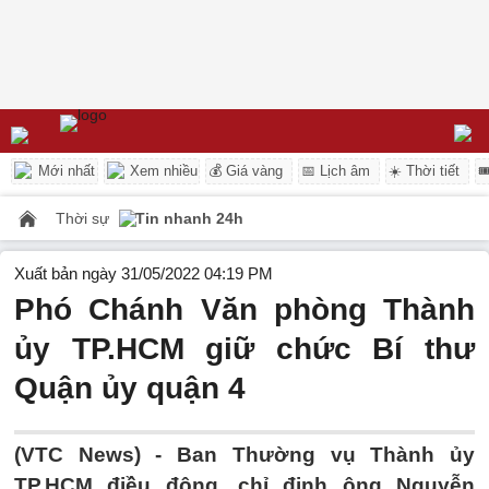
Mới nhất
Xem nhiều
💰 Giá vàng
📅 Lịch âm
☀️ Thời tiết

Thời sự
Tin nhanh 24h
Xuất bản ngày 31/05/2022 04:19 PM
Phó Chánh Văn phòng Thành
ủy TP.HCM giữ chức Bí thư
Quận ủy quận 4
(VTC News) -
Ban Thường vụ Thành ủy
TP.HCM điều động, chỉ định ông Nguyễn