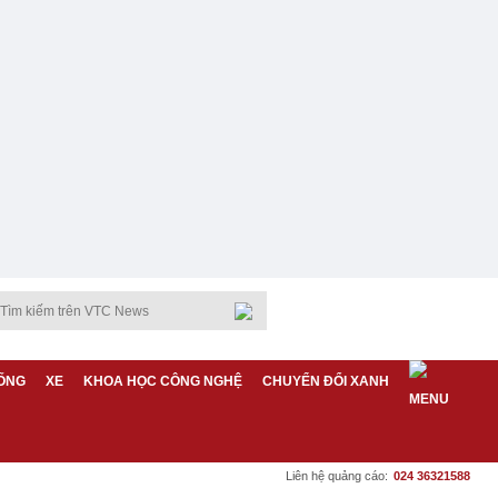
ỐNG
XE
KHOA HỌC CÔNG NGHỆ
CHUYỂN ĐỔI XANH
Liên hệ quảng cáo:
024 36321588