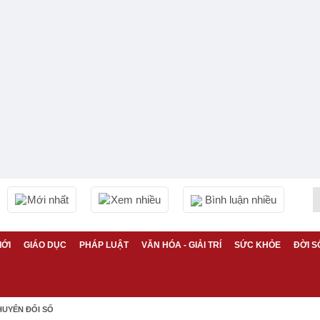
Mới nhất
Xem nhiều
Bình luận nhiều
IỚI
GIÁO DỤC
PHÁP LUẬT
VĂN HÓA - GIẢI TRÍ
SỨC KHỎE
ĐỜI S
HUYỂN ĐỔI SỐ