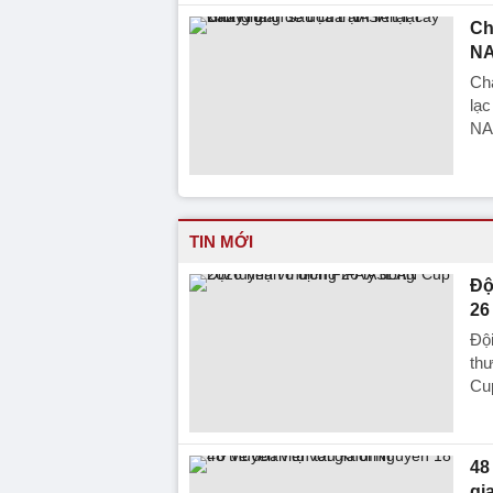
Ch
NA
Chá
lạc
NA
TIN MỚI
Độ
26
Đội
th
Cup
48
gi