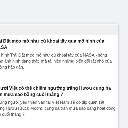
ái Đất méo mó như củ khoai tây qua mô hình của
ASA
 hình Trái Đất méo mó như củ khoai tây của NASA không
n ánh hình dạng thật, mà tái hiện những biến đổi rất nhỏ của
ờng hấp dẫn.
ười Việt có thể chiêm ngưỡng trăng Hươu cùng ba
ận mưa sao băng cuối tháng 7
ng người yêu thiên văn tại Việt Nam sẽ có dịp quan sát
ăng Hươu (Buck Moon), cùng ba trận mưa sao băng hoạt động
 cuối tháng 7.