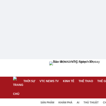
THỜI SỰ
VTC NEWS TV
KINH TẾ
THỂ THAO
THẾ G
SẢN PHẨM
KHÁM PHÁ
AI
THỦ THUẬT
C