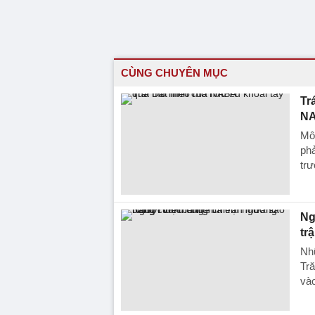
CÙNG CHUYÊN MỤC
Tr
N
Mô
phả
trư
Ng
tr
Nhữ
Tr
vào