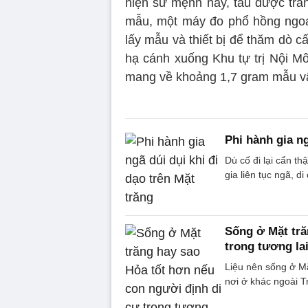
hiện sứ mệnh này, tàu được tran
mẫu, một máy đo phổ hồng ngoại
lấy mẫu và thiết bị để thăm dò 
hạ cánh xuống Khu tự trị Nội M
mang về khoảng 1,7 gram mẫu vậ
Phi hành gia ng
Dù cố đi lại cẩn t
gia liên tục ngã, d
Sống ở Mặt tră
trong tương la
Liệu nên sống ở M
nơi ở khác ngoài T