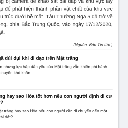
g bị camera để khảo sát bãi đáp và khu vực lấy
 để phát hiện thành phần vật chất của khu vực
cấu trúc dưới bề mặt. Tàu Thường Nga 5 đã trở về
ông, phía Bắc Trung Quốc, vào ngày 17/12/2020,
t.
(Nguồn: Báo Tin tức )
ã dúi dụi khi đi dạo trên Mặt trăng
hận nhưng lực hấp dẫn yếu của Mặt trăng vẫn khiến phi hành
i chuyển khó khăn.
ng hay sao Hỏa tốt hơn nếu con người định di cư
i?
ặt trăng hay sao Hỏa nếu con người cần di chuyển đến một
rái đất?