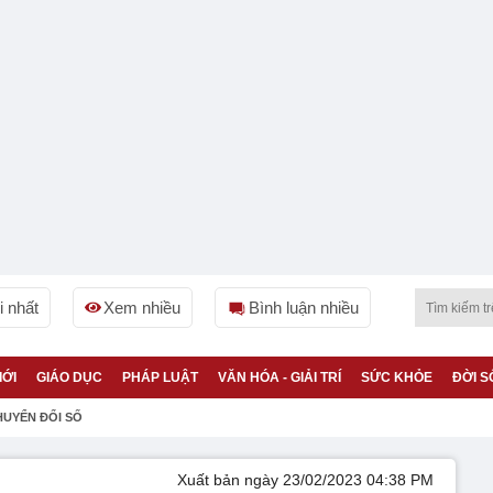
 nhất
Xem nhiều
Bình luận nhiều
IỚI
GIÁO DỤC
PHÁP LUẬT
VĂN HÓA - GIẢI TRÍ
SỨC KHỎE
ĐỜI S
HUYỂN ĐỔI SỐ
Xuất bản ngày 23/02/2023 04:38 PM