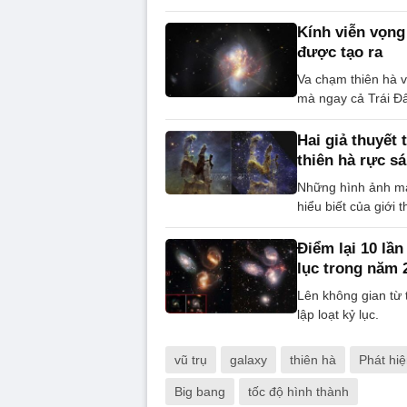
Kính viễn vọng
được tạo ra
Va chạm thiên hà v
mà ngay cả Trái Đấ
Hai giả thuyết
thiên hà rực s
Những hình ảnh mà
hiểu biết của giới 
Điểm lại 10 lầ
lục trong năm 
Lên không gian từ
lập loạt kỷ lục.
vũ trụ
galaxy
thiên hà
Phát hi
Big bang
tốc độ hình thành