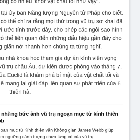
ông có nhiều ‘khối’ vật chất tối như vậy”.
, tại Ủy ban Năng lượng Nguyên tử Pháp cho biết,
có thể chỉ ra rằng mọi thứ trong vũ trụ sơ khai đã
i ước tính trước đây, cho phép các ngôi sao hình
có thể liên quan đến những dấu hiệu gần đây cho
ng giãn nở nhanh hơn chúng ta từng nghĩ.
ều nhà khoa học tham gia dự án kính viễn vọng
Vũ trụ châu Âu, dự kiến được phóng vào tháng 7.
a Euclid là khám phá bí mật của vật chất tối và
ể mang lại giải đáp liên quan sự phát triển của 6
thiên hà.
những bức ảnh vũ trụ ngoạn mục từ kính thiên
bb
oạn mục từ Kính thiên văn Không gian James Webb giúp
êm ngưỡng cảnh tượng chưa từng có của vũ trụ.