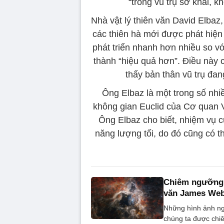
“trong vũ trụ sơ khai, kh
Nhà vật lý thiên văn David Elbaz
các thiên hà mới được phát hiện 
phát triển nhanh hơn nhiều so vớ
thành “hiệu quả hơn”. Điều này 
thấy bản thân vũ trụ đa
Ông Elbaz là một trong số nhi
không gian Euclid của Cơ quan 
Ông Elbaz cho biết, nhiệm vụ củ
năng lượng tối, do đó cũng có th
Chiêm ngưỡng 
văn James We
Những hình ảnh ng
chúng ta được chi