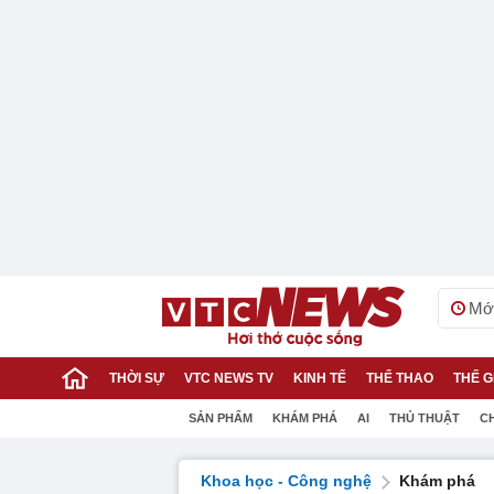
Mới
THỜI SỰ
VTC NEWS TV
KINH TẾ
THỂ THAO
THẾ G
SẢN PHẨM
KHÁM PHÁ
AI
THỦ THUẬT
C
Khoa học - Công nghệ
Khám phá