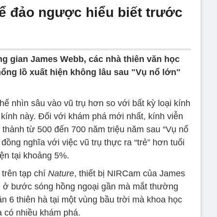
ể đảo ngược hiểu biết trước
ng gian James Webb, các nhà thiên văn học
khổng lồ xuất hiện không lâu sau "Vụ nổ lớn"
 nhìn sâu vào vũ trụ hơn so với bất kỳ loại kính
 kính này. Đối với khám phá mới nhất, kính viễn
h thành từ 500 đến 700 năm triệu năm sau “Vụ nổ
 đồng nghĩa với việc vũ trụ thực ra “trẻ” hơn tuổi
iện tại khoảng 5%.
trên tạp chí
Nature
, thiết bị NIRCam của James
g ở bước sóng hồng ngoại gần mà mắt thường
ận 6 thiên hà tại một vùng bầu trời mà khoa học
 có nhiều khám phá.