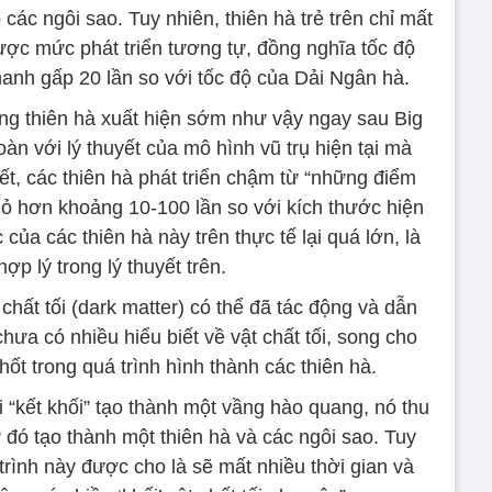
 các ngôi sao. Tuy nhiên, thiên hà trẻ trên chỉ mất
ược mức phát triển tương tự, đồng nghĩa tốc độ
hanh gấp 20 lần so với tốc độ của Dải Ngân hà.
ng thiên hà xuất hiện sớm như vậy ngay sau Big
oàn với lý thuyết của mô hình vũ trụ hiện tại mà
yết, các thiên hà phát triển chậm từ “những điểm
hỏ hơn khoảng 10-100 lần so với kích thước hiện
của các thiên hà này trên thực tế lại quá lớn, là
ợp lý trong lý thuyết trên.
hất tối (dark matter) có thể đã tác động và dẫn
hưa có nhiều hiểu biết về vật chất tối, song cho
hốt trong quá trình hình thành các thiên hà.
ối “kết khối” tạo thành một vầng hào quang, nó thu
ừ đó tạo thành một thiên hà và các ngôi sao. Tuy
trình này được cho là sẽ mất nhiều thời gian và