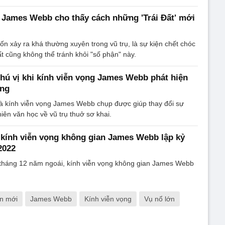
 James Webb cho thấy cách những 'Trái Đất' mới
ốn xảy ra khá thường xuyên trong vũ trụ, là sự kiện chết chóc
t cũng không thể tránh khỏi "số phận" này.
 thú vị khi kính viễn vọng James Webb phát hiện
áng
 kính viễn vọng James Webb chụp được giúp thay đổi sự
thiên văn học về vũ trụ thuở sơ khai.
n kính viễn vọng không gian James Webb lập kỷ
2022
 tháng 12 năm ngoái, kính viễn vọng không gian James Webb
ện mới
James Webb
Kính viễn vọng
Vụ nổ lớn