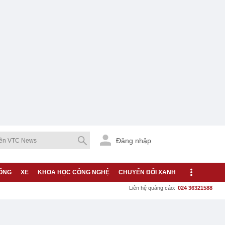
Đăng nhập
ỐNG
XE
KHOA HỌC CÔNG NGHỆ
CHUYỂN ĐỔI XANH
Liên hệ quảng cáo:
024 36321588