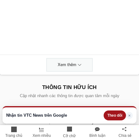
Xem thêm
THÔNG TIN HỮU ÍCH
Cập nhật nhanh các thông tin được quan tâm mỗi ngày
Lịch âm hôm nay
Nhận tin VTC News trên Google
×
Theo dõi
Dự báo thời tiết hôm nay
Giá vàng hôm nay
Trang chủ
Xem nhiều
Bình luận
Chia sẻ
Cỡ chữ