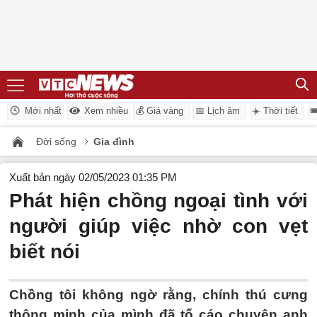
Mới nhất
Xem nhiều
💰 Giá vàng
📅 Lịch âm
☀️ Thời tiết

Đời sống
Gia đình
Xuất bản ngày 02/05/2023 01:35 PM
Phát hiện chồng ngoại tình với
người giúp việc nhờ con vẹt
biết nói
Chồng tôi không ngờ rằng, chính thú cưng
thông minh của mình đã tố cáo chuyện anh