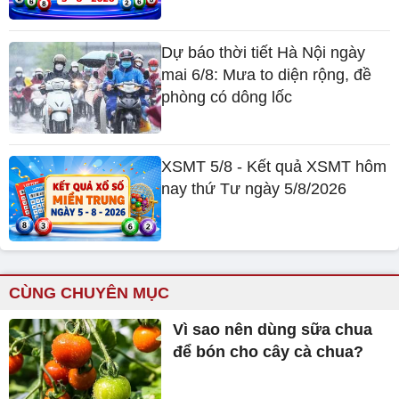
Dự báo thời tiết Hà Nội ngày
mai 6/8: Mưa to diện rộng, đề
phòng có dông lốc
XSMT 5/8 - Kết quả XSMT hôm
nay thứ Tư ngày 5/8/2026
CÙNG CHUYÊN MỤC
Vì sao nên dùng sữa chua
để bón cho cây cà chua?