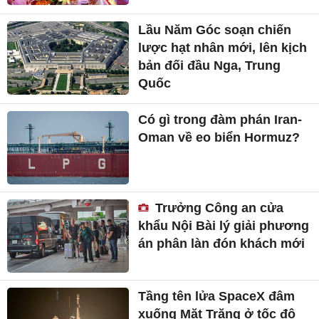
Lầu Năm Góc soạn chiến
lược hạt nhân mới, lên kịch
bản đối đầu Nga, Trung
Quốc
Có gì trong đàm phán Iran-
Oman về eo biển Hormuz?
Trưởng Công an cửa
khẩu Nội Bài lý giải phương
án phân làn đón khách mới
Tầng tên lửa SpaceX đâm
xuống Mặt Trăng ở tốc độ