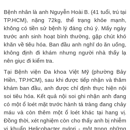
Bệnh nhân là anh Nguyễn Hoài B. (41 tuổi, trú tại
TP.HCM), nặng 72kg, thể trạng khỏe mạnh,
không có tiền sử bệnh lý đáng chú ý. Mấy ngày
trước anh sinh hoạt bình thường, gặp chút khó
khăn về tiêu hóa. Ban đầu anh nghĩ do ăn uống,
không định đi khám nhưng người nhà thấy lạ
nên giục đi kiểm tra.
Tại Bệnh viện Đa khoa Việt Mỹ (phường Bảy
Hiền, TP.HCM), sau khi được tiếp nhận và thăm
khám ban đầu, anh được chỉ định thực hiện nội
soi tiêu hóa. Kết quả nội soi ghi nhận anh đang
có một ổ loét mặt trước hành tá tràng đang chảy
máu và còn thêm một ổ loét khác tại hang vị.
Đồng thời, xét nghiệm còn cho thấy anh bị nhiễm
vi khuẩn Helicobacter pylori - một trong những