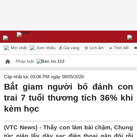
Mới nhất
Xem nhiều
💰 Giá vàng
📅 Lịch âm
☀️ Thời tiết

Pháp luật
Bản tin 113
Cập nhật lúc 03:06 PM ngày 08/05/2026
Bắt giam người bố đánh con
trai 7 tuổi thương tích 36% khi
kèm học
(VTC News) -
Thấy con làm bài chậm, Chung
tức giận lấy dây sạc điện thoại gập đôi rồi