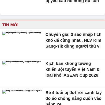
bị yêu cầu đo nồng độ cồn
TIN MỚI
Chuyên gia: 3 sao nhập tịch
khó đá cùng nhau, HLV Kim
Sang-sik dùng người thú vị
Kịch bản không tưởng
khiến đội tuyển Việt Nam bị
loại khỏi ASEAN Cup 2026
Bé 4 tuổi bị đứt rời cánh tay
do áo chống nắng cuốn vào
bánh xe