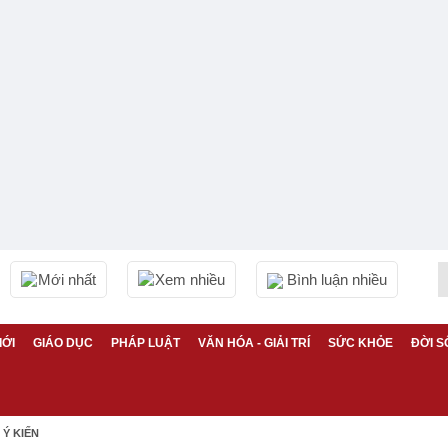
Mới nhất
Xem nhiều
Bình luận nhiều
IỚI
GIÁO DỤC
PHÁP LUẬT
VĂN HÓA - GIẢI TRÍ
SỨC KHỎE
ĐỜI S
Ý KIẾN