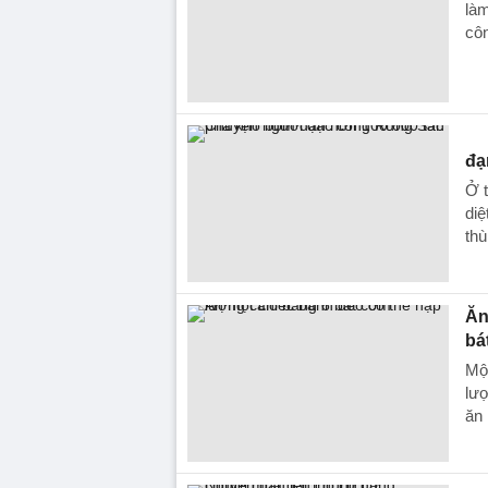
làm
côn
đạ
Ở t
diệ
thù
Ăn
bá
Một
lượ
ăn