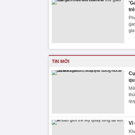
'G
trẻ
Phụ
gam
gi
TIN MỚI
Cụ
qu
Mê 
thứ
quy
Vì
Khả