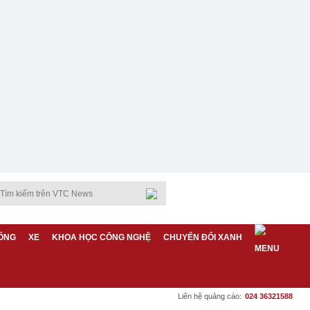
ỐNG
XE
KHOA HỌC CÔNG NGHỆ
CHUYỂN ĐỔI XANH
Liên hệ quảng cáo:
024 36321588