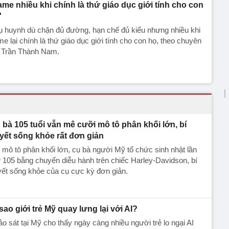
ame nhiều khi chính là thứ giáo dục giới tính cho con
'
 huynh dù chặn đủ đường, hạn chế đủ kiểu nhưng nhiều khi
e lại chính là thứ giáo dục giới tính cho con họ, theo chuyên
a Trần Thành Nam.
 bà 105 tuổi vẫn mê cưỡi mô tô phân khối lớn, bí
yết sống khỏe rất đơn giản
mô tô phân khối lớn, cụ bà người Mỹ tổ chức sinh nhật lần
 105 bằng chuyến diễu hành trên chiếc Harley-Davidson, bí
ết sống khỏe của cụ cực kỳ đơn giản.
 sao giới trẻ Mỹ quay lưng lại với AI?
o sát tại Mỹ cho thấy ngày càng nhiều người trẻ lo ngại AI