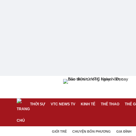
THỜI SỰ
VTC NEWS TV
KINH TẾ
THỂ THAO
THẾ G
GIỚI TRẺ
CHUYỆN BỐN PHƯƠNG
GIA ĐÌNH