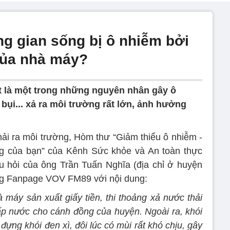
ng gian sống bị ô nhiễm bởi
 của nhà máy?
 là một trong những nguyên nhân gây ô
 bụi... xả ra môi trường rất lớn, ảnh hưởng
hải ra môi trường, Hòm thư “Giảm thiểu ô nhiễm -
g của bạn” của Kênh Sức khỏe và An toàn thực
ỏi của ông Trần Tuấn Nghĩa (địa chỉ ở huyện
rang Fanpage VOV FM89 với nội dung:
à máy sản xuất giấy tiền, thi thoảng xả nước thải
cấp nước cho cánh đồng của huyện. Ngoài ra, khói
ựng khói đen xì, đôi lúc có mùi rất khó chịu, gây