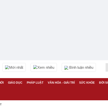
Mới nhất
Xem nhiều
Bình luận nhiều
IỚI
GIÁO DỤC
PHÁP LUẬT
VĂN HÓA - GIẢI TRÍ
SỨC KHỎE
ĐỜI S
ỆT