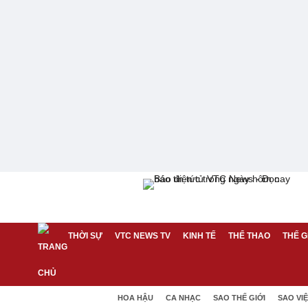
THỜI SỰ
VTC NEWS TV
KINH TẾ
THỂ THAO
THẾ G
HOA HẬU
CA NHẠC
SAO THẾ GIỚI
SAO VI