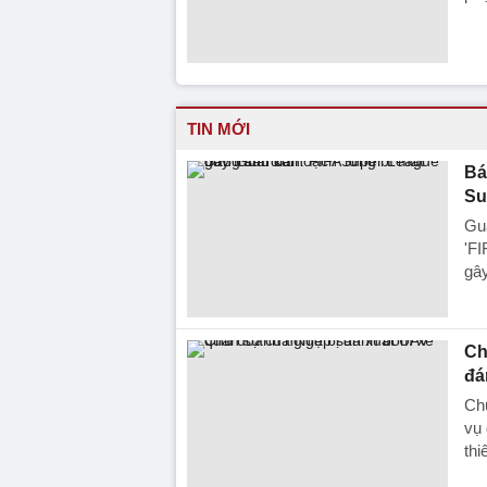
TIN MỚI
Bá
Su
Gua
'FI
gây
Ch
đá
Ch
vụ 
thi