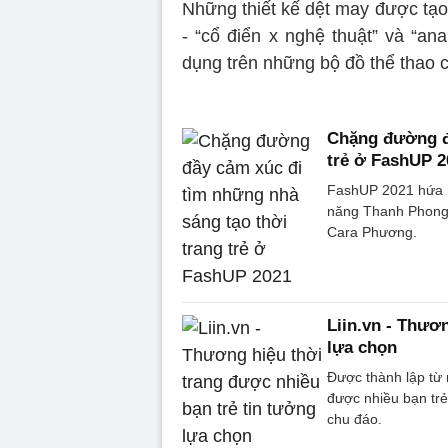
Những thiết kế dệt may được tạo
- “cổ điển x nghệ thuật” và “anal
dụng trên những bộ đồ thể thao cổ
Chặng đường đầ
trẻ ở FashUP 2
FashUP 2021 hứa hẹ
năng Thanh Phong, 
Cara Phương.
Liin.vn - Thươ
lựa chọn
Được thành lập từ n
được nhiều bạn tr
chu đáo.