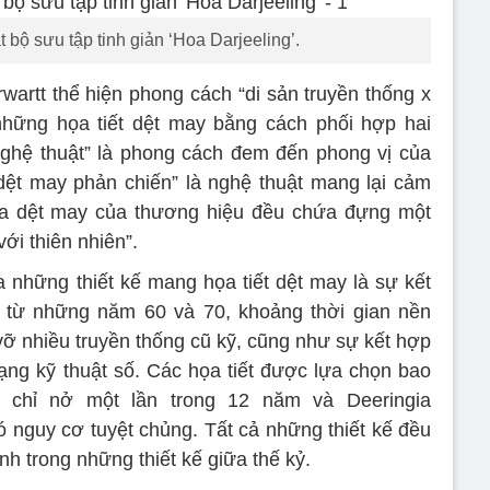
t bộ sưu tập tinh giản ‘Hoa Darjeeling’.
artt thể hiện phong cách “di sản truyền thống x
 những họa tiết dệt may bằng cách phối hợp hai
ghệ thuật” là phong cách đem đến phong vị của
 “dệt may phản chiến” là nghệ thuật mang lại cảm
họa dệt may của thương hiệu đều chứa đựng một
với thiên nhiên”.
 những thiết kế mang họa tiết dệt may là sự kết
t từ những năm 60 và 70, khoảng thời gian nền
 nhiều truyền thống cũ kỹ, cũng như sự kết hợp
ạng kỹ thuật số. Các họa tiết được lựa chọn bao
oa chỉ nở một lần trong 12 năm và Deeringia
ó nguy cơ tuyệt chủng. Tất cả những thiết kế đều
nh trong những thiết kế giữa thế kỷ.