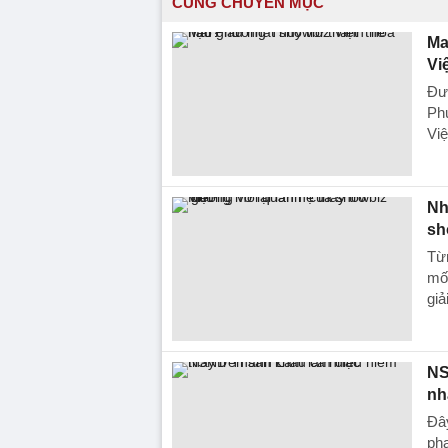
CÙNG CHUYÊN MỤC
Ma
Vi
Đượ
Ph
Vi
Nh
sh
Từn
mối
giả
NS
nh
Đây
phạ