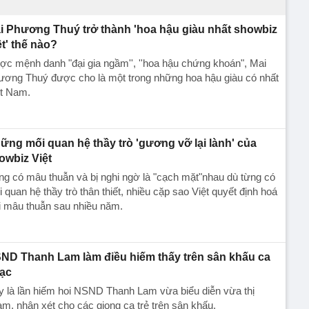
i Phương Thuý trở thành 'hoa hậu giàu nhất showbiz
ệt' thế nào?
c mệnh danh "đại gia ngầm'', ''hoa hậu chứng khoán", Mai
ương Thuý được cho là một trong những hoa hậu giàu có nhất
ệt Nam.
ững mối quan hệ thầy trò 'gương vỡ lại lành' của
owbiz Việt
g có mâu thuẫn và bị nghi ngờ là "cạch mặt"nhau dù từng có
 quan hệ thầy trò thân thiết, nhiều cặp sao Việt quyết định hoá
i mâu thuẫn sau nhiều năm.
ND Thanh Lam làm điều hiếm thấy trên sân khấu ca
ạc
 là lần hiếm hoi NSND Thanh Lam vừa biểu diễn vừa thị
m, nhận xét cho các giọng ca trẻ trên sân khấu.