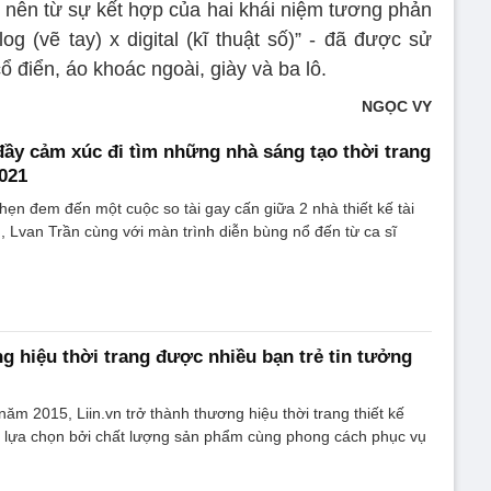
 nên từ sự kết hợp của hai khái niệm tương phản
og (vẽ tay) x digital (kĩ thuật số)” - đã được sử
 điển, áo khoác ngoài, giày và ba lô.
NGỌC VY
y cảm xúc đi tìm những nhà sáng tạo thời trang
021
n đem đến một cuộc so tài gay cấn giữa 2 nhà thiết kế tài
Lvan Trần cùng với màn trình diễn bùng nổ đến từ ca sĩ
ng hiệu thời trang được nhiều bạn trẻ tin tưởng
ăm 2015, Liin.vn trở thành thương hiệu thời trang thiết kế
ẻ lựa chọn bởi chất lượng sản phẩm cùng phong cách phục vụ