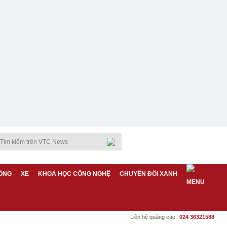
ỐNG
XE
KHOA HỌC CÔNG NGHỆ
CHUYỂN ĐỔI XANH
Liên hệ quảng cáo:
024 36321588