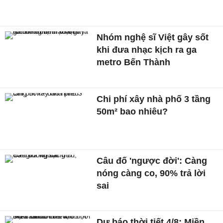
Nhóm nghệ sĩ Việt gây sốt
khi đưa nhạc kịch ra ga
metro Bến Thành
Chi phí xây nhà phố 3 tầng
50m² bao nhiêu?
Câu đố 'ngược đời': Càng
nóng càng co, 90% trả lời
sai
Dự báo thời tiết 4/8: Miền