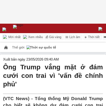
Mới nhất
Xem nhiều
💰 Giá vàng
📅 Lịch âm
☀️ Thời tiết

Thế giới
Thời sự quốc tế
Xuất bản ngày 23/05/2026 09:40 AM
Ông Trump vắng mặt ở đám
cưới con trai vì 'vấn đề chính
phủ'
(VTC News) -
Tổng thống Mỹ Donald Trump
cho biết sẽ không dự đám cưới con trai