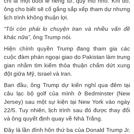
chỉ là một buổi lễ riêng tư, quy mô nhỏ. Khi đó,
ông cho biết sẽ cố gắng sắp xếp tham dự nhưng
lịch trình không thuận lợi.
“Tôi còn phải lo chuyện Iran và nhiều vấn đề
khác nữa”
, ông Trump nói.
Hiện chính quyền Trump đang tham gia các
cuộc đàm phán ngoại giao do Pakistan làm trung
gian nhằm tìm kiếm thỏa thuận chấm dứt xung
đột giữa Mỹ, Israel và Iran.
Ban đầu, ông Trump dự kiến nghỉ qua đêm tại
câu lạc bộ golf của mình ở Bedminster (New
Jersey) sau một sự kiện tại New York vào ngày
22/5. Tuy nhiên, lịch trình sau đó được thay đổi
và ông quyết định quay về Nhà Trắng.
Đây là lần đính hôn thứ ba của Donald Trump Jr.