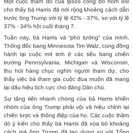
Một cuộc thăm dò của Ipsos công bố hôm 8/8
cho thấy bà Harris đã nới rộng khoảng cách dẫn
trước ông Trump với tỷ lệ 42% - 37%, so với tỷ lệ
37% - 34% hồi cuối tháng 7.
Tuần này, bà Harris và “phó tướng” của mình,
Thống đốc bang Minnesota Tim Walz, cùng đồng
hành tại cuộc mít tinh ở các tiểu bang chiến
trường Pennsylvania, Michigan và Wisconsin,
thu hút hàng chục nghìn người tham dự, cho
thấy việc bà tham gia cuộc đua muộn đã mang
lại dấu hiệu tích cực cho đảng Dân chủ.
Sự tăng tiến nhanh chóng của bà Harris khiến
nhóm của ông Trump phải vội vã hiệu chỉnh lại
chiến lược và thông điệp của họ. Các cuộc thăm
dò ý kiến ​​cho thấy bà Harris đã xóa bỏ khoảng
cách mà ông Trump đã tạo dựng so với Tổng