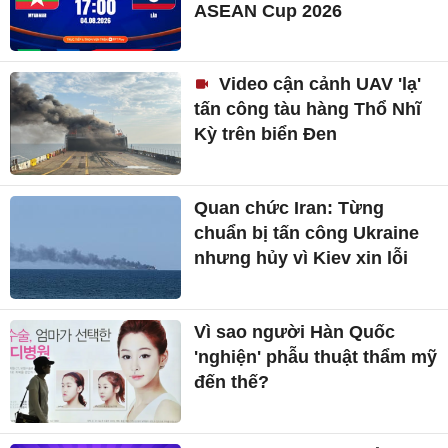
ASEAN Cup 2026
Video cận cảnh UAV 'lạ'
tấn công tàu hàng Thổ Nhĩ
Kỳ trên biển Đen
Quan chức Iran: Từng
chuẩn bị tấn công Ukraine
nhưng hủy vì Kiev xin lỗi
Vì sao người Hàn Quốc
'nghiện' phẫu thuật thẩm mỹ
đến thế?