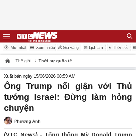
Mới nhất
Xem nhiều
💰 Giá vàng
📅 Lịch âm
☀️ Thời tiết

Thế giới
Thời sự quốc tế
Xuất bản ngày 15/06/2026 08:59 AM
Ông Trump nổi giận với Thủ
tướng Israel: Đừng làm hỏng
chuyện
Phương Anh
(VTC News) -
Tổng thống Mỹ Donald Trump