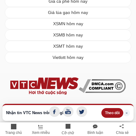
Giá cà phê hôm nay
Giá lúa gạo hôm nay
XSMN hôm nay
XSMB hôm nay
XSMT hôm nay
Vietlott hôm nay
Nhận tin VTC News trên Google
×
Theo dõi
Trang chủ
Xem nhiều
Bình luận
Chia sẻ
Cỡ chữ