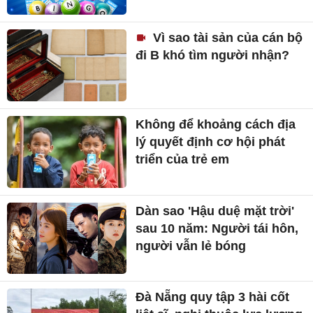
Vì sao tài sản của cán bộ
đi B khó tìm người nhận?
Không để khoảng cách địa
lý quyết định cơ hội phát
triển của trẻ em
Dàn sao 'Hậu duệ mặt trời'
sau 10 năm: Người tái hôn,
người vẫn lẻ bóng
Đà Nẵng quy tập 3 hài cốt