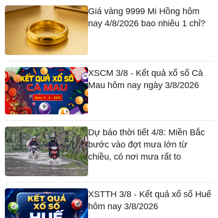
Giá vàng 9999 Mi Hồng hôm
nay 4/8/2026 bao nhiêu 1 chỉ?
XSCM 3/8 - Kết quả xổ số Cà
Mau hôm nay ngày 3/8/2026
Dự báo thời tiết 4/8: Miền Bắc
bước vào đợt mưa lớn từ
chiều, có nơi mưa rất to
XSTTH 3/8 - Kết quả xổ số Huế
hôm nay 3/8/2026