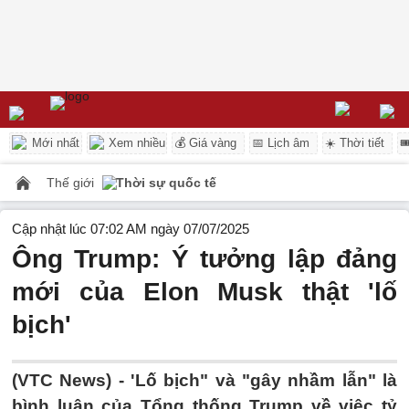
Mới nhất
Xem nhiều
💰 Giá vàng
📅 Lịch âm
☀️ Thời tiết

Thế giới
Thời sự quốc tế
Cập nhật lúc 07:02 AM ngày 07/07/2025
Ông Trump: Ý tưởng lập đảng
mới của Elon Musk thật 'lố
bịch'
(VTC News) -
'Lố bịch" và "gây nhầm lẫn" là
bình luận của Tổng thống Trump về việc tỷ