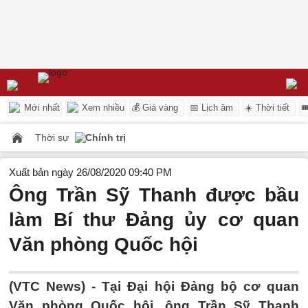
Mới nhất
Xem nhiều
💰 Giá vàng
📅 Lịch âm
☀️ Thời tiết

Thời sự
Chính trị
Xuất bản ngày 26/08/2020 09:40 PM
Ông Trần Sỹ Thanh được bầu
làm Bí thư Đảng ủy cơ quan
Văn phòng Quốc hội
(VTC News) -
Tại Đại hội Đảng bộ cơ quan
Văn phòng Quốc hội, ông Trần Sỹ Thanh