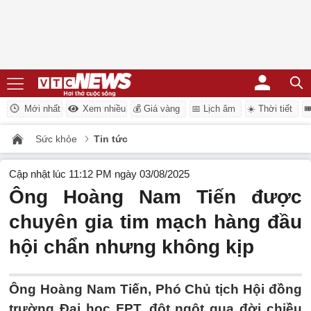
Mới nhất
Xem nhiều
💰 Giá vàng
📅 Lịch âm
☀️ Thời tiết

Sức khỏe
Tin tức
Cập nhật lúc 11:12 PM ngày 03/08/2025
Ông Hoàng Nam Tiến được
chuyên gia tim mạch hàng đầu
hội chẩn nhưng không kịp
Ông Hoàng Nam Tiến, Phó Chủ tịch Hội đồng
trường Đại học FPT, đột ngột qua đời chiều