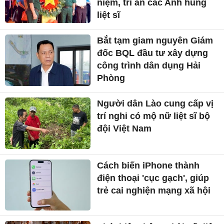
niệm, tri ân các Anh hùng
liệt sĩ
Bắt tạm giam nguyên Giám
đốc BQL đầu tư xây dựng
công trình dân dụng Hải
Phòng
Người dân Lào cung cấp vị
trí nghi có mộ nữ liệt sĩ bộ
đội Việt Nam
Cách biến iPhone thành
điện thoại 'cục gạch', giúp
trẻ cai nghiện mạng xã hội