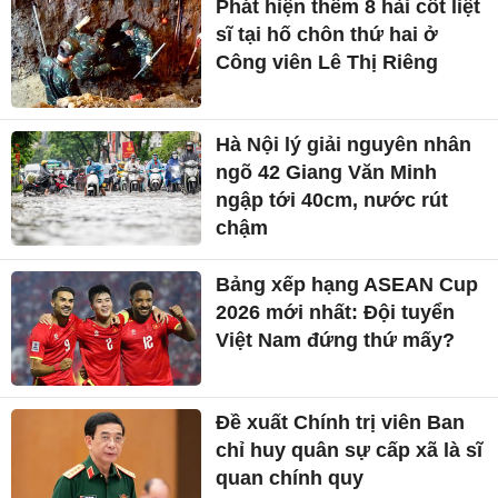
Phát hiện thêm 8 hài cốt liệt
sĩ tại hố chôn thứ hai ở
Công viên Lê Thị Riêng
Hà Nội lý giải nguyên nhân
ngõ 42 Giang Văn Minh
ngập tới 40cm, nước rút
chậm
Bảng xếp hạng ASEAN Cup
2026 mới nhất: Đội tuyển
Việt Nam đứng thứ mấy?
Đề xuất Chính trị viên Ban
chỉ huy quân sự cấp xã là sĩ
quan chính quy