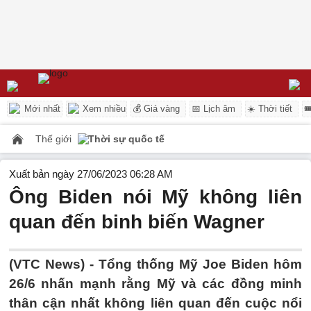
Mới nhất
Xem nhiều
💰 Giá vàng
📅 Lịch âm
☀️ Thời tiết

Thế giới
Thời sự quốc tế
Xuất bản ngày 27/06/2023 06:28 AM
Ông Biden nói Mỹ không liên
quan đến binh biến Wagner
(VTC News) -
Tổng thống Mỹ Joe Biden hôm
26/6 nhấn mạnh rằng Mỹ và các đồng minh
thân cận nhất không liên quan đến cuộc nổi