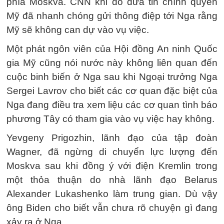
phía Moskva. CNN khi đó đưa tin chính quyền
Mỹ đã nhanh chóng gửi thông điệp tới Nga rằng
Mỹ sẽ không can dự vào vụ việc.
Một phát ngôn viên của Hội đồng An ninh Quốc
gia Mỹ cũng nói nước này không liên quan đến
cuộc binh biến ở Nga sau khi Ngoại trưởng Nga
Sergei Lavrov cho biết các cơ quan đặc biệt của
Nga đang điều tra xem liệu các cơ quan tình báo
phương Tây có tham gia vào vụ việc hay không.
Yevgeny Prigozhin, lãnh đạo của tập đoàn
Wagner, đã ngừng di chuyển lực lượng đến
Moskva sau khi đồng ý với điện Kremlin trong
một thỏa thuận do nhà lãnh đạo Belarus
Alexander Lukashenko làm trung gian. Dù vậy
ông Biden cho biết vẫn chưa rõ chuyện gì đang
xảy ra ở Nga.