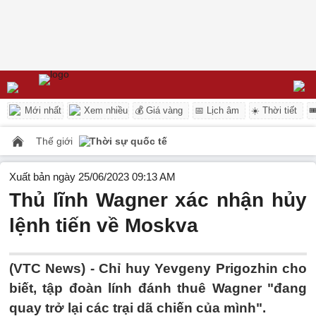
Mới nhất
Xem nhiều
💰 Giá vàng
📅 Lịch âm
☀️ Thời tiết

Thế giới
Thời sự quốc tế
Xuất bản ngày 25/06/2023 09:13 AM
Thủ lĩnh Wagner xác nhận hủy
lệnh tiến về Moskva
(VTC News) -
Chỉ huy Yevgeny Prigozhin cho
biết, tập đoàn lính đánh thuê Wagner "đang
quay trở lại các trại dã chiến của mình".