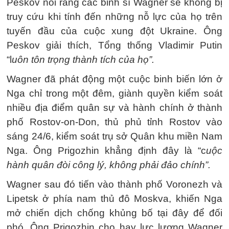
Peskov nói rằng các binh sĩ Wagner sẽ không bị
truy cứu khi tính đến những nỗ lực của họ trên
tuyến đầu của cuộc xung đột Ukraine. Ông
Peskov giải thích, Tổng thống Vladimir Putin
“l
uôn tôn trọng thành tích của họ”.
Wagner đã phát động một cuộc binh biến lớn ở
Nga chỉ trong một đêm, giành quyền kiểm soát
nhiều địa điểm quân sự và hành chính ở thành
phố Rostov-on-Don, thủ phủ tỉnh Rostov vào
sáng 24/6, kiểm soát trụ sở Quân khu miền Nam
Nga. Ông Prigozhin khẳng định đây là “c
uộc
hành quân đòi công lý, không phải đảo chính”.
Wagner sau đó tiến vào thành phố Voronezh và
Lipetsk ở phía nam thủ đô Moskva, khiến Nga
mở chiến dịch chống khủng bố tại đây để đối
phó. Ông Prigozhin cho hay lực lượng Wagner