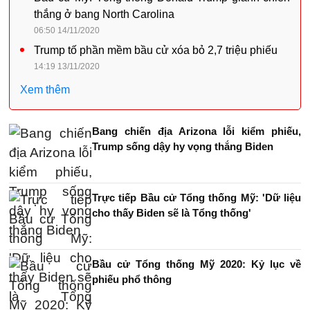
thắng ở bang North Carolina
06:50 14/11/2020
Trump tố phần mềm bầu cử xóa bỏ 2,7 triệu phiếu
14:19 13/11/2020
Xem thêm
Bang chiến địa Arizona lỗi kiểm phiếu,
Trump sống dậy hy vọng thắng Biden
Trực tiếp Bầu cử Tổng thống Mỹ: 'Dữ liệu
cho thấy Biden sẽ là Tổng thống'
Bầu cử Tổng thống Mỹ 2020: Kỷ lục về
phiếu phổ thông