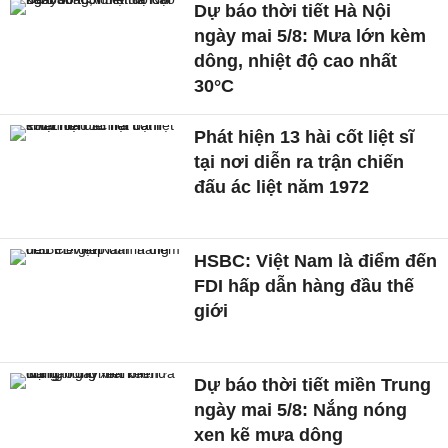
Dự báo thời tiết Hà Nội
ngày mai 5/8: Mưa lớn kèm
dông, nhiệt độ cao nhất
30°C
Phát hiện 13 hài cốt liệt sĩ
tại nơi diễn ra trận chiến
đấu ác liệt năm 1972
HSBC: Việt Nam là điểm đến
FDI hấp dẫn hàng đầu thế
giới
Dự báo thời tiết miền Trung
ngày mai 5/8: Nắng nóng
xen kẽ mưa dông