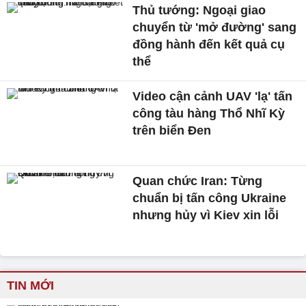
Thủ tướng: Ngoại giao
chuyển từ 'mở đường' sang
đồng hành đến kết quả cụ
thể
Video cận cảnh UAV 'lạ' tấn
công tàu hàng Thổ Nhĩ Kỳ
trên biển Đen
Quan chức Iran: Từng
chuẩn bị tấn công Ukraine
nhưng hủy vì Kiev xin lỗi
TIN MỚI