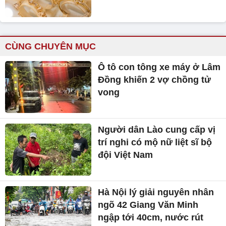
CÙNG CHUYÊN MỤC
Ô tô con tông xe máy ở Lâm
Đồng khiến 2 vợ chồng tử
vong
Người dân Lào cung cấp vị
trí nghi có mộ nữ liệt sĩ bộ
đội Việt Nam
Hà Nội lý giải nguyên nhân
ngõ 42 Giang Văn Minh
ngập tới 40cm, nước rút