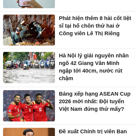
Phát hiện thêm 8 hài cốt liệt
sĩ tại hố chôn thứ hai ở
Công viên Lê Thị Riêng
Hà Nội lý giải nguyên nhân
ngõ 42 Giang Văn Minh
ngập tới 40cm, nước rút
chậm
Bảng xếp hạng ASEAN Cup
2026 mới nhất: Đội tuyển
Việt Nam đứng thứ mấy?
Đề xuất Chính trị viên Ban