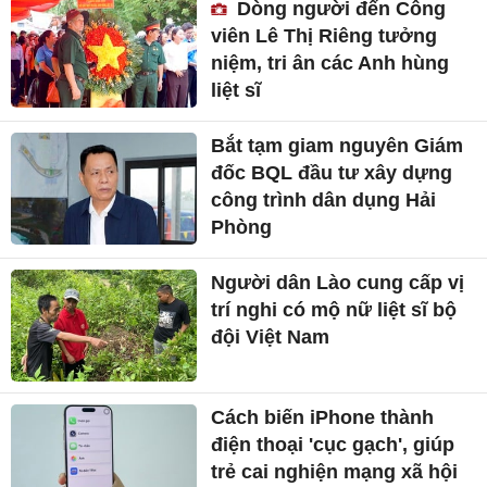
Dòng người đến Công
viên Lê Thị Riêng tưởng
niệm, tri ân các Anh hùng
liệt sĩ
Bắt tạm giam nguyên Giám
đốc BQL đầu tư xây dựng
công trình dân dụng Hải
Phòng
Người dân Lào cung cấp vị
trí nghi có mộ nữ liệt sĩ bộ
đội Việt Nam
Cách biến iPhone thành
điện thoại 'cục gạch', giúp
trẻ cai nghiện mạng xã hội