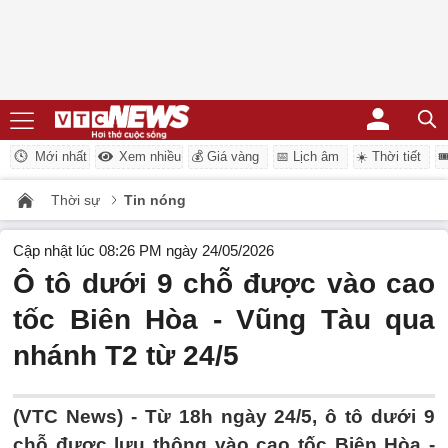
Mới nhất
Xem nhiều
💰 Giá vàng
📅 Lịch âm
☀️ Thời tiết

Thời sự
Tin nóng
Cập nhật lúc 08:26 PM ngày 24/05/2026
Ô tô dưới 9 chỗ được vào cao
tốc Biên Hòa - Vũng Tàu qua
nhánh T2 từ 24/5
(VTC News) -
Từ 18h ngày 24/5, ô tô dưới 9
chỗ được lưu thông vào cao tốc Biên Hòa -