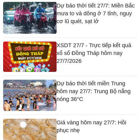
Dự báo thời tiết 27/7: Miền Bắc
mưa to và dông ở 7 tỉnh, nguy
cơ lũ quét, sạt lở
XSDT 27/7 - Trực tiếp kết quả
xổ số Đồng Tháp hôm nay
27/7/2026
Dự báo thời tiết miền Trung
hôm nay 27/7: Trung Bộ nắng
nóng 36°C
Giá vàng hôm nay 27/7: Hồi
phục nhẹ